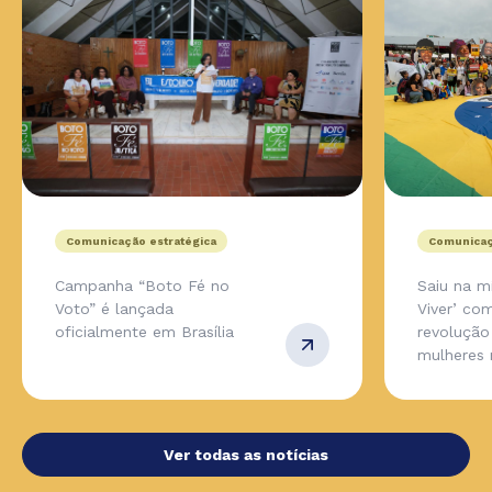
Comunicação estratégica
Comunicaç
Campanha “Boto Fé no
Saiu na m
Voto” é lançada
Viver’ co
oficialmente em Brasília
revolução
mulheres 
Ver todas as notícias