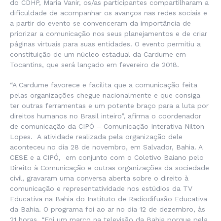
do CDHP, Maria Vanir, os/as participantes compartilharam a
dificuldade de acompanhar os avanços nas redes sociais e
a partir do evento se convenceram da importância de
priorizar a comunicação nos seus planejamentos e de criar
páginas virtuais para suas entidades. O evento permitiu a
constituição de um núcleo estadual da Cardume em
Tocantins, que será lançado em fevereiro de 2018.
“A Cardume favorece e facilita que a comunicação feita
pelas organizações chegue nacionalmente e que consiga
ter outras ferramentas e um potente braço para a luta por
direitos humanos no Brasil inteiro”, afirma o coordenador
de comunicação da CIPÓ – Comunicação Interativa Nilton
Lopes. A atividade realizada pela organização dele
aconteceu no dia 28 de novembro, em Salvador, Bahia. A
CESE e a CIPÓ, em conjunto com o Coletivo Baiano pelo
Direito à Comunicação e outras organizações da sociedade
civil, gravaram uma conversa aberta sobre o direito à
comunicação e representatividade nos estúdios da TV
Educativa na Bahia do Instituto de Radiodifusão Educativa
da Bahia. O programa foi ao ar no dia 12 de dezembro, às
21 horas. “Foi um marco na televisão da Bahia porque pela