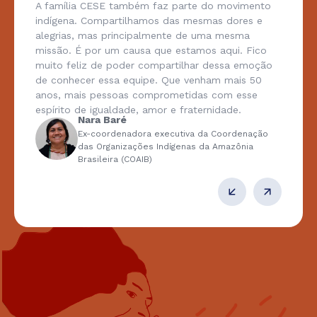
A família CESE também faz parte do movimento
indígena. Compartilhamos das mesmas dores e
alegrias, mas principalmente de uma mesma
missão. É por um causa que estamos aqui. Fico
muito feliz de poder compartilhar dessa emoção
de conhecer essa equipe. Que venham mais 50
anos, mais pessoas comprometidas com esse
espírito de igualdade, amor e fraternidade.
Nara Baré
Ex-coordenadora executiva da Coordenação
das Organizações Indígenas da Amazônia
Brasileira (COAIB)