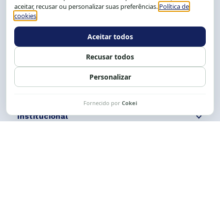
Salvador-BA, Brasil.
Tel.: (71) 2104-5457, Cel.: (71) 9 9239-2104 ou 2105
E-mail:
cese@cese.org.br
Expediente: 8h às 12h e 13 às 17h.
Siga nossas redes
Fale conosco
Institucional
Comunicação
Links Úteis
CESE © 2012 - 2026. Todos os direitos reservados.