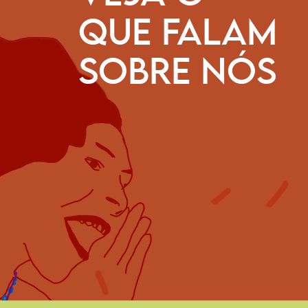
QUE FALAM
o extraordinário o trabalho da CESE, porque ela inaugur
e ecumenismo. Não é algo que as igrejas discutem entre s
SOBRE NÓS
suas doutrinas e chegam a uma convergência. A CESE fa
ismo de serviço que é ecumenismo de missão, para serv
 servir seus direitos.
Leonardo Boff
Teólogo, escritor e professor