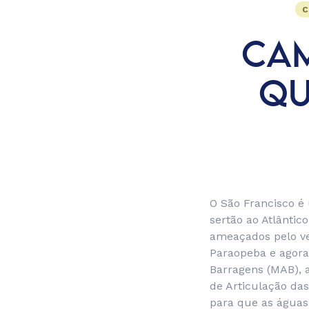
C
CAM
QU
O São Francisco é 
sertão ao Atlântic
ameaçados pelo v
Paraopeba e agora
Barragens (MAB), a
de Articulação da
para que as águas