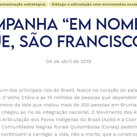
omunicação estratégica
Diálogo e articulação com movimentos socia
PANHA “EM NOM
E, SÃO FRANCISC
04 de abril de 2019
um dos principais rios do Brasil. Nasce no coração do país
o. O Velho Chico e as 14 milhões de pessoas que dependem
eneno da Vale que matou mais de 300 pessoas em Brumad
 chegou ao rio da integração nacional. O Movimento dos A
 Articulação dos Povos Indígenas do Brasil (Apib) e a Co
s Comunidades Negras Rurais Quilombolas (Conaq) pedem
 continuem a carregar a vida, não a morte; que a constr