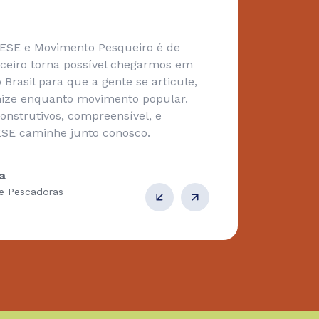
CESE e Movimento Pesqueiro é de
A ge
anceiro torna possível chegarmos em
Uaçá
Brasil para que a gente se articule,
pode
anize enquanto movimento popular.
CESE
onstrutivos, compreensível, e
reor
SE caminhe junto conosco.
faze
geri
indí
a
tudo
e Pescadoras