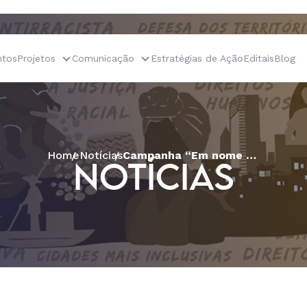
tos
Projetos
Comunicação
Estratégias de Ação
Editais
Blog
Home
Notícias
Campanha “Em nome de que, São Francisco?”
NOTÍCIAS