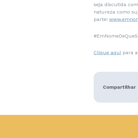
seja discutida co
natureza como suje
parte!
www.emnome
#EmNomeDeQueSão
Clique aqui
para a
Compartilhar