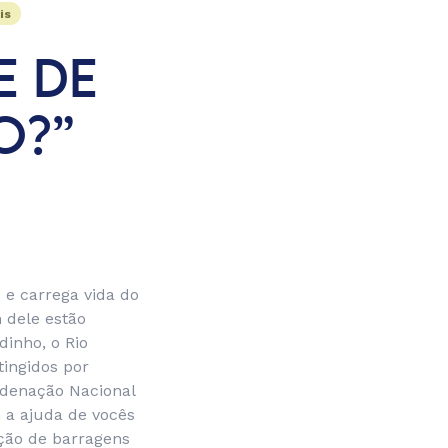
is
E DE
O?”
 e carrega vida do
 dele estão
inho, o Rio
tingidos por
ordenação Nacional
 a ajuda de vocês
ução de barragens