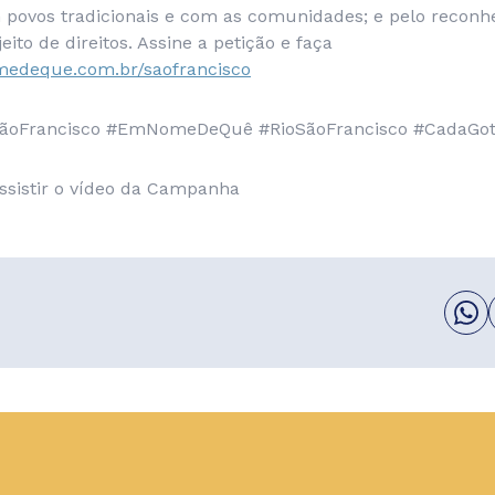
m povos tradicionais e com as comunidades; e pelo recon
ito de direitos. Assine a petição e faça
deque.com.br/saofrancisco
Francisco #EmNomeDeQuê #RioSãoFrancisco #CadaGot
ssistir o vídeo da Campanha