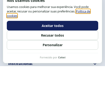
End.: R. da Graça, 150. Graça
CEP: 40.150-055
Salvador-BA, Brasil.
Tel.: (71) 2104-5457, Cel.: (71) 9 9239-2104 ou 2105
E-mail:
cese@cese.org.br
Expediente: 8h às 12h e 13 às 17h.
Siga nossas redes
Fale conosco
Institucional
Comunicação
Links Úteis