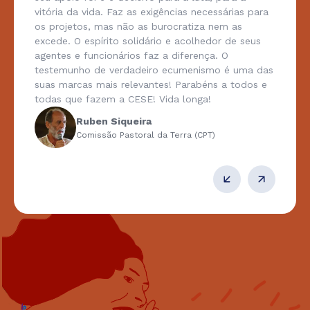
vitória da vida. Faz as exigências necessárias para
os projetos, mas não as burocratiza nem as
excede. O espírito solidário e acolhedor de seus
agentes e funcionários faz a diferença. O
testemunho de verdadeiro ecumenismo é uma das
suas marcas mais relevantes! Parabéns a todos e
todas que fazem a CESE! Vida longa!
Ruben Siqueira
Comissão Pastoral da Terra (CPT)