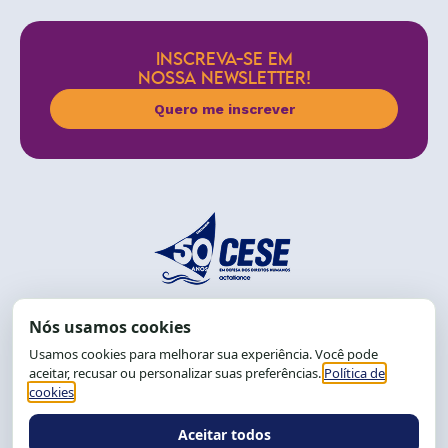
INSCREVA-SE EM
NOSSA NEWSLETTER!
Quero me inscrever
End.: R. da Graça, 150. Graça
CEP: 40.150-055
Salvador-BA, Brasil.
Tel.: (71) 2104-5457, Cel.: (71) 9 9239-2104 ou 2105
E-mail:
cese@cese.org.br
Expediente: 8h às 12h e 13 às 17h.