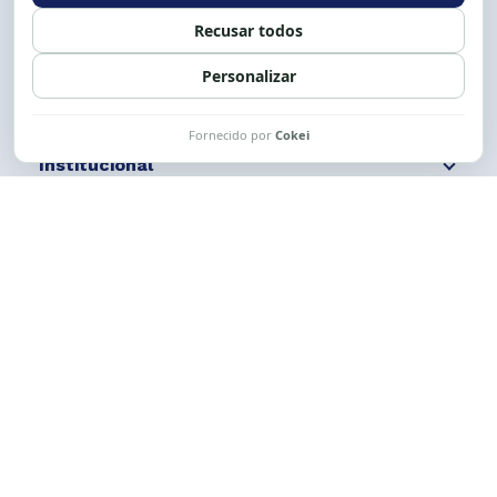
Siga nossas redes
Fale conosco
Institucional
Comunicação
Links Úteis
CESE © 2012 - 2026. Todos os direitos reservados.
Esta obra está licenciada com uma Licença
Creative Commons Atribuição-NãoComercial-
CompartilhaIgual 4.0 Internacional.