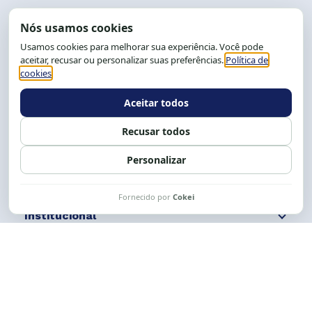
End.: R. da Graça, 150. Graça
CEP: 40.150-055
Salvador-BA, Brasil.
Tel.: (71) 2104-5457, Cel.: (71) 9 9239-2104 ou 2105
E-mail:
cese@cese.org.br
Expediente: 8h às 12h e 13 às 17h.
Siga nossas redes
Fale conosco
Institucional
Comunicação
Links Úteis