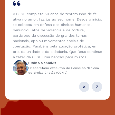
A CESE completa 50 anos de testemunho de fé
ativa no amor, faz jus ao seu nome. Desde o início,
se colocou em defesa dos direitos humanos,
denunciou atos de violência e de tortura,
participou da discussão de grandes temas
nacionais, apoiou movimentos sociais de
libertação. Parabéns pela atuação profética, em
prol da unidade e da cidadania. Que Deus continue
a fazer da CESE uma benção para muitos.
Ervino Schmidt
Ex-secretário executivo do Conselho Nacional
de Igrejas Cristãs (CONIC)