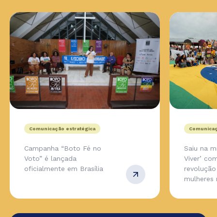
Comunicação estratégica
Comunicaç
Campanha “Boto Fé no
Saiu na m
Voto” é lançada
Viver’ co
oficialmente em Brasília
revolução
mulheres 