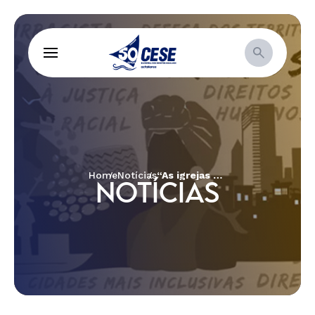
Home
Notícias
“As igrejas evangélicas na ditadura militar: dos abusos do poder à resistência cristã”
NOTÍCIAS