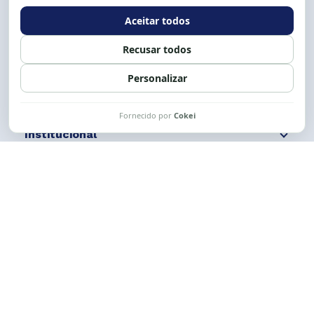
Expediente: 8h às 12h e 13 às 17h.
Siga nossas redes
Fale conosco
Institucional
Comunicação
Links Úteis
CESE © 2012 - 2026. Todos os direitos reservados.
Esta obra está licenciada com uma Licença
Creative Commons Atribuição-NãoComercial-
CompartilhaIgual 4.0 Internacional.