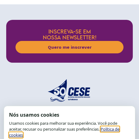
INSCREVA-SE EM
NOSSA NEWSLETTER!
Quero me inscrever
End.: R. da Graça, 150. Graça
CEP: 40.150-055
Salvador-BA, Brasil.
Tel.: (71) 2104-5457, Cel.: (71) 9 9239-2104 ou 2105
E-mail:
cese@cese.org.br