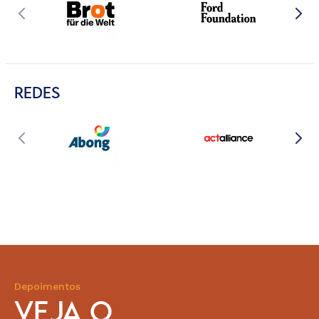
REDES
Depoimentos
VEJA O