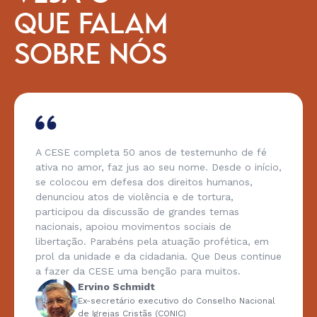
QUE FALAM
SOBRE NÓS
A CESE completa 50 anos de testemunho de fé
ativa no amor, faz jus ao seu nome. Desde o início,
se colocou em defesa dos direitos humanos,
denunciou atos de violência e de tortura,
participou da discussão de grandes temas
nacionais, apoiou movimentos sociais de
libertação. Parabéns pela atuação profética, em
prol da unidade e da cidadania. Que Deus continue
a fazer da CESE uma benção para muitos.
Ervino Schmidt
Ex-secretário executivo do Conselho Nacional
de Igrejas Cristãs (CONIC)