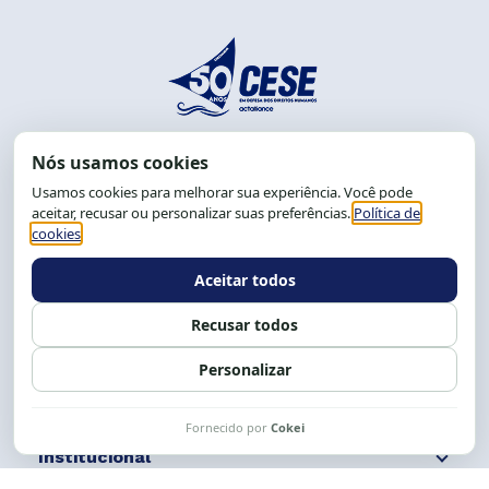
End.: R. da Graça, 150. Graça
CEP: 40.150-055
Salvador-BA, Brasil.
Tel.: (71) 2104-5457, Cel.: (71) 9 9239-2104 ou 2105
E-mail:
cese@cese.org.br
Expediente: 8h às 12h e 13 às 17h.
Siga nossas redes
Fale conosco
Institucional