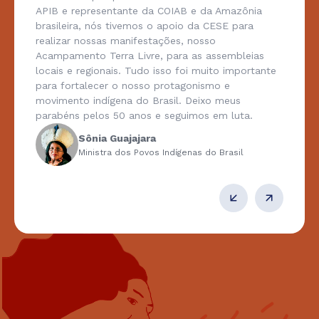
APIB e representante da COIAB e da Amazônia
brasileira, nós tivemos o apoio da CESE para
realizar nossas manifestações, nosso
Acampamento Terra Livre, para as assembleias
locais e regionais. Tudo isso foi muito importante
para fortalecer o nosso protagonismo e
movimento indígena do Brasil. Deixo meus
parabéns pelos 50 anos e seguimos em luta.
Sônia Guajajara
Ministra dos Povos Indígenas do Brasil