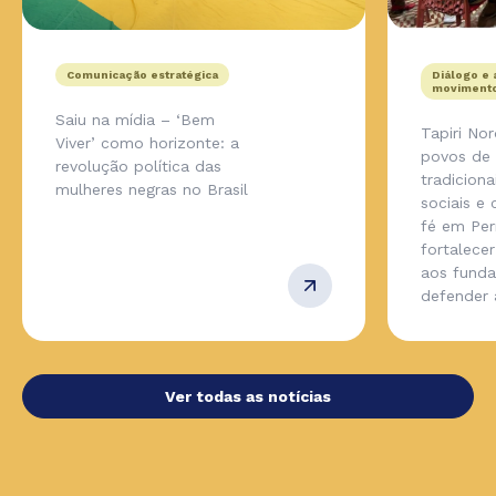
Comunicação estratégica
Diálogo e 
movimento
Saiu na mídia – ‘Bem
Tapiri No
Viver’ como horizonte: a
povos de
revolução política das
tradicion
mulheres negras no Brasil
sociais e
fé em Pe
fortalecer
aos fund
defender
Ver todas as notícias