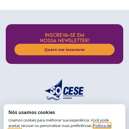
INSCREVA-SE EM
NOSSA NEWSLETTER!
Quero me inscrever
End.: R. da Graça, 150. Graça
CEP: 40.150-055
Salvador-BA, Brasil.
Tel.: (71) 2104-5457, Cel.: (71) 9 9239-2104 ou 2105