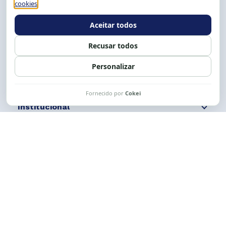
E-mail:
cese@cese.org.br
Expediente: 8h às 12h e 13 às 17h.
Siga nossas redes
Fale conosco
Institucional
Comunicação
Links Úteis
CESE © 2012 - 2026. Todos os direitos reservados.
Esta obra está licenciada com uma Licença