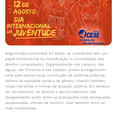
#AgostodasJuventudes| No Brasil, as Juventudes têm um
papel fundamental na reivindicação e consolidação dos
direitos conquistados. Organizados/as nos campos, nas
águas, nas florestas e nas cidades, jovens protagonizam
lutas pela democracia, construção de políticas públicas,
defesa de equidade racial e de gênero, criando também
novas narrativas e formas de atuação política. Em tempos
de cerceamento de direitos e aprofundamento das
desigualdades estão entre as populações mais ameaçadas,
assassinadas, vítimas de racismo, mas também entre as
mais mobilizadas.