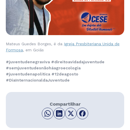
Mateus Guedes Borges, é da
Igreja Presbiteriana Unida de
Formosa
, em Goiás
#juventudenegraviva #direitoavidadajuventude
#semjuventudesnãoháagroecologia
#juventudenapolitica #12deagosto
#DiaInternacionaldaJuventude
Compartilhar