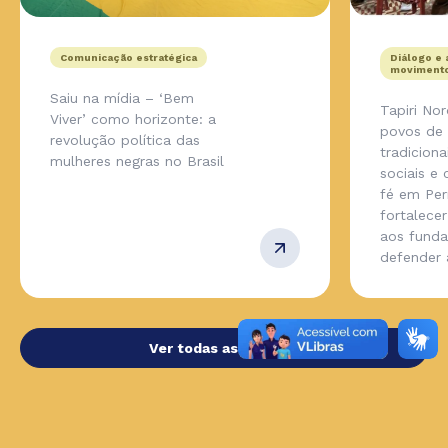
Comunicação estratégica
Diálogo e 
movimento
Saiu na mídia – ‘Bem
Tapiri No
Viver’ como horizonte: a
povos de
revolução política das
tradicion
mulheres negras no Brasil
sociais e
fé em Pe
fortalecer
aos fund
defender
Ver todas as notícias