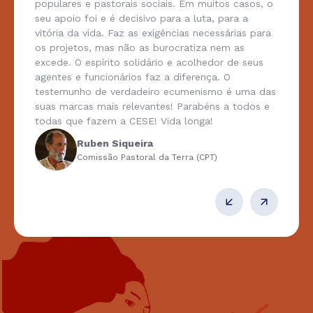
populares e pastorais sociais. Em muitos casos, o
seu apoio foi e é decisivo para a luta, para a
vitória da vida. Faz as exigências necessárias para
os projetos, mas não as burocratiza nem as
excede. O espírito solidário e acolhedor de seus
agentes e funcionários faz a diferença. O
testemunho de verdadeiro ecumenismo é uma das
suas marcas mais relevantes! Parabéns a todos e
todas que fazem a CESE! Vida longa!
Ruben Siqueira
Comissão Pastoral da Terra (CPT)