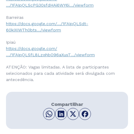
…/1FAIpQLScPG30sfdHAi6WY6i…/viewform
Barreiras
https://docs.google.com/…/1FAIpQLSdt-
60kIXIWTh0bts…/viewform
Ipiaú
https://docs.google.com/
…/1FAIpQLSfL8LzqhbO96aXusT…/viewform
ATENÇÃO: Vagas limitadas. A lista de participantes
selecionados para cada atividade será divulgada com
antecedência.
Compartilhar