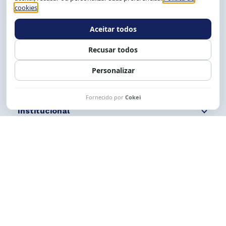
Tel.: (71) 2104-5457, Cel.: (71) 9 9239-2104 ou 2105
E-mail:
cese@cese.org.br
Expediente: 8h às 12h e 13 às 17h.
Siga nossas redes
Fale conosco
Institucional
Comunicação
Links Úteis
CESE © 2012 - 2026. Todos os direitos reservados.
Esta obra está licenciada com uma Licença