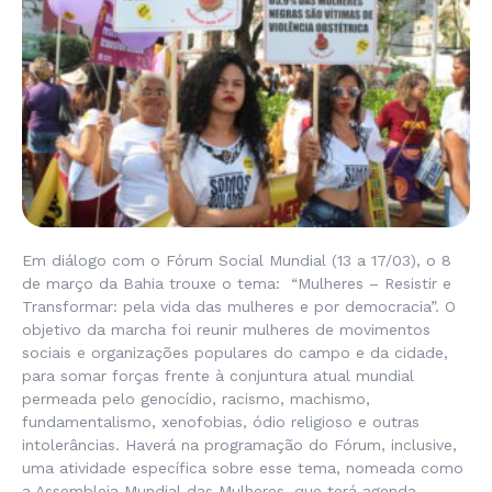
Em diálogo com o Fórum Social Mundial (13 a 17/03), o 8
de março da Bahia trouxe o tema: “Mulheres – Resistir e
Transformar: pela vida das mulheres e por democracia”. O
objetivo da marcha foi reunir mulheres de movimentos
sociais e organizações populares do campo e da cidade,
para somar forças frente à conjuntura atual mundial
permeada pelo genocídio, racismo, machismo,
fundamentalismo, xenofobias, ódio religioso e outras
intolerâncias. Haverá na programação do Fórum, inclusive,
uma atividade específica sobre esse tema, nomeada como
a Assembleia Mundial das Mulheres, que terá agenda