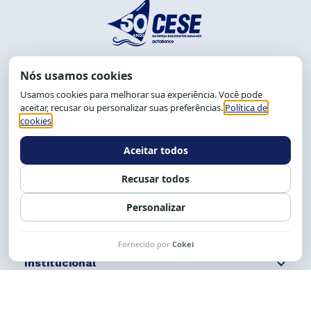
End.: R. da Graça, 150. Graça
CEP: 40.150-055
Salvador-BA, Brasil.
Tel.: (71) 2104-5457, Cel.: (71) 9 9239-2104 ou 2105
E-mail:
cese@cese.org.br
Expediente: 8h às 12h e 13 às 17h.
Siga nossas redes
Fale conosco
Institucional
Comunicação