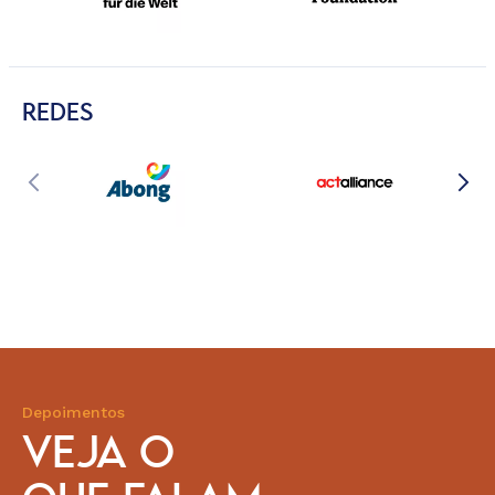
REDES
Depoimentos
VEJA O