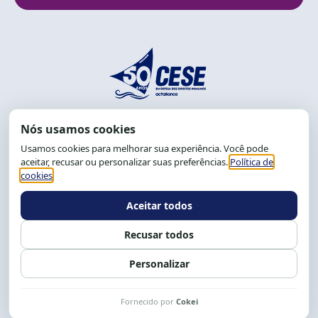
End.: R. da Graça, 150. Graça
CEP: 40.150-055
Salvador-BA, Brasil.
Tel.: (71) 2104-5457, Cel.: (71) 9 9239-2104 ou 2105
E-mail:
cese@cese.org.br
Expediente: 8h às 12h e 13 às 17h.
Siga nossas redes
Fale conosco