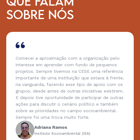
QUE FALAM
SOBRE NÓS
Comecei a aproximação com a organização pelo
interesse em aprender com fundo de pequenos
projetos. Sempre tivemos na CESE uma referência
importante de uma instituição que estava à frente,
na vanguarda, fazendo esse tipo de apoio com os
grupos, desde antes de outras iniciativas existirem.
E depois tive oportunidade de participar de outras
ações para discutir o cenário político e também
sobre as prioridades no campo socioambiental.
Sempre foi uma troca muito forte.
Adriana Ramos
Instituto Socioambiental (ISA)