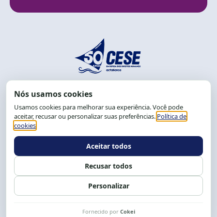
End.: R. da Graça, 150. Graça
CEP: 40.150-055
Salvador-BA, Brasil.
Tel.: (71) 2104-5457, Cel.: (71) 9 9239-2104 ou 2105
E-mail:
cese@cese.org.br
Expediente: 8h às 12h e 13 às 17h.
Siga nossas redes
Fale conosco