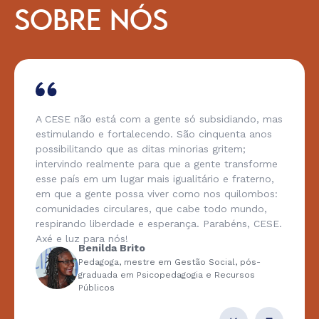
SOBRE NÓS
A CESE não está com a gente só subsidiando, mas
estimulando e fortalecendo. São cinquenta anos
possibilitando que as ditas minorias gritem;
intervindo realmente para que a gente transforme
esse país em um lugar mais igualitário e fraterno,
em que a gente possa viver como nos quilombos:
comunidades circulares, que cabe todo mundo,
respirando liberdade e esperança. Parabéns, CESE.
Axé e luz para nós!
Benilda Brito
Pedagoga, mestre em Gestão Social, pós-
graduada em Psicopedagogia e Recursos
Públicos