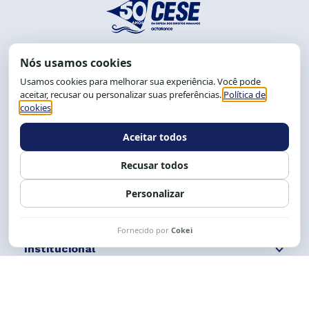
End.: R. da Graça, 150. Graça
CEP: 40.150-055
Salvador-BA, Brasil.
Tel.: (71) 2104-5457, Cel.: (71) 9 9239-2104 ou 2105
E-mail:
cese@cese.org.br
Expediente: 8h às 12h e 13 às 17h.
Siga nossas redes
Fale conosco
Institucional
Comunicação