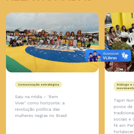
Comunicação estratégica
Diálogo e 
movimento
Saiu na mídia – ‘Bem
Tapiri No
Viver’ como horizonte: a
povos de
revolução política das
tradicion
mulheres negras no Brasil
sociais e
fé em Pe
fortalecer