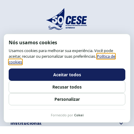
End.: R. da Graça, 150. Graça
CEP: 40.150-055
Salvador-BA, Brasil.
Tel.: (71) 2104-5457, Cel.: (71) 9 9239-2104 ou 2105
E-mail:
cese@cese.org.br
Expediente: 8h às 12h e 13 às 17h.
Siga nossas redes
Fale conosco
Institucional