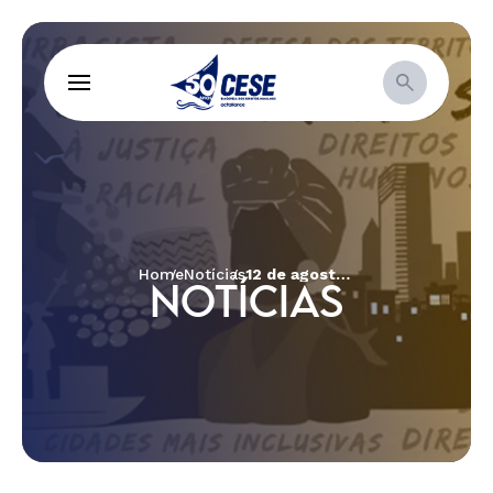
Home
Notícias
12 de agosto: Margarida Maria Alves Presente! #DaLutaeunãofujo
NOTÍCIAS