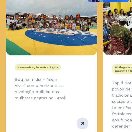
Comunicação estratégica
Diálogo e 
movimento
Saiu na mídia – ‘Bem
Tapiri No
Viver’ como horizonte: a
povos de
revolução política das
tradicion
mulheres negras no Brasil
sociais e
fé em Pe
fortalecer
aos fund
defender