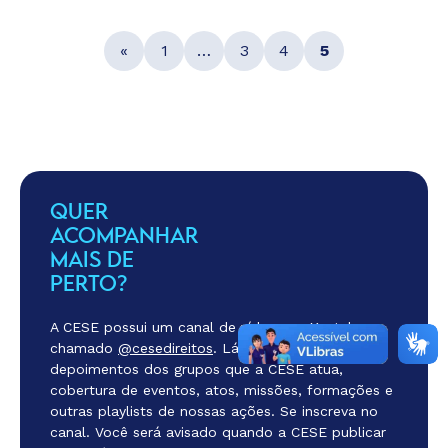
«
1
…
3
4
5
QUER
ACOMPANHAR
MAIS DE
PERTO?
A CESE possui um canal de vídeos no Youtube
chamado
@cesedireitos
. Lá você encontra
depoimentos dos grupos que a CESE atua,
cobertura de eventos, atos, missões, formações e
outras playlists de nossas ações. Se inscreva no
canal. Você será avisado quando a CESE publicar