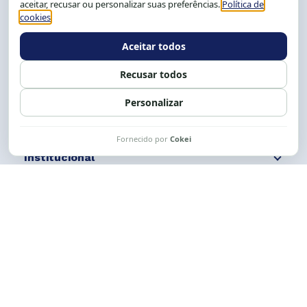
Tel.: (71) 2104-5457, Cel.: (71) 9 9239-2104 ou 2105
E-mail:
cese@cese.org.br
Expediente: 8h às 12h e 13 às 17h.
Siga nossas redes
Fale conosco
Institucional
Comunicação
Links Úteis
CESE © 2012 - 2026. Todos os direitos reservados.