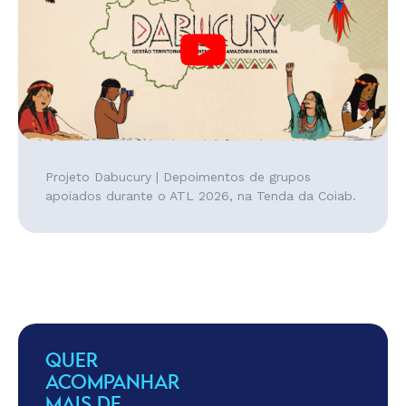
Projeto Dabucury | Depoimentos de grupos
apoiados durante o ATL 2026, na Tenda da Coiab.
QUER
ACOMPANHAR
MAIS DE