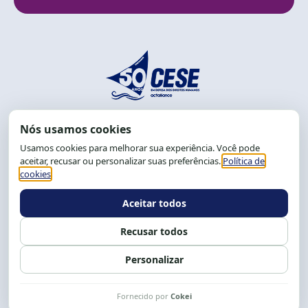
End.: R. da Graça, 150. Graça
CEP: 40.150-055
Salvador-BA, Brasil.
Tel.: (71) 2104-5457, Cel.: (71) 9 9239-2104 ou 2105
E-mail:
cese@cese.org.br
Expediente: 8h às 12h e 13 às 17h.
Siga nossas redes
Fale conosco