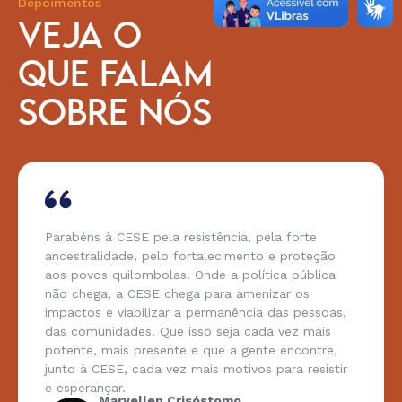
Depoimentos
VEJA O
QUE FALAM
SOBRE NÓS
Parabéns à CESE pela resistência, pela forte
ancestralidade, pelo fortalecimento e proteção
aos povos quilombolas. Onde a política pública
não chega, a CESE chega para amenizar os
impactos e viabilizar a permanência das pessoas,
das comunidades. Que isso seja cada vez mais
potente, mais presente e que a gente encontre,
junto à CESE, cada vez mais motivos para resistir
e esperançar.
Maryellen Crisóstomo