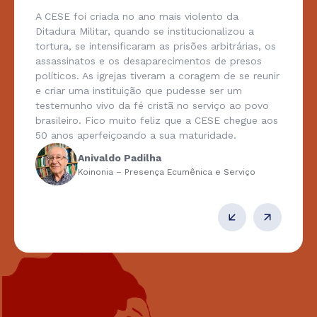
A CESE foi criada no ano mais violento da
Ditadura Militar, quando se institucionalizou a
tortura, se intensificaram as prisões arbitrárias, os
assassinatos e os desaparecimentos de presos
políticos. As igrejas tiveram a coragem de se reunir
e criar uma instituição que pudesse ser um
testemunho vivo da fé cristã no serviço ao povo
brasileiro. Fico muito feliz que a CESE chegue aos
50 anos aperfeiçoando a sua maturidade.
Anivaldo Padilha
Koinonia – Presença Ecumênica e Serviço