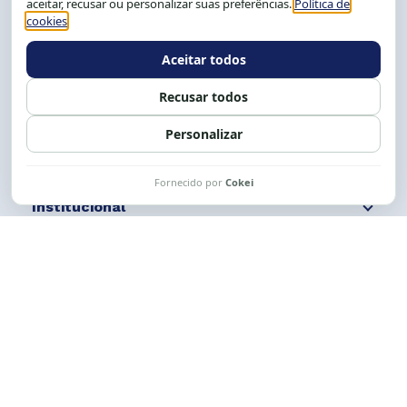
Tel.: (71) 2104-5457, Cel.: (71) 9 9239-2104 ou 2105
E-mail:
cese@cese.org.br
Expediente: 8h às 12h e 13 às 17h.
Siga nossas redes
Fale conosco
Institucional
Comunicação
Links Úteis
CESE © 2012 - 2026. Todos os direitos reservados.