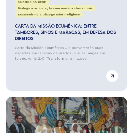
50 ANOS DA CESE
Diálogo e articulação com movimentos sociais
Ecumenismo e Diálogo Inter-religioso
CARTA DA MISSÃO ECUMÊNICA: ENTRE
TAMBORES, SINOS E MARACÁS, EM DEFESA DOS
DIREITOS
Carta da Missão Ecumênica …e converterão suas
espadas em lâminas de arados, e suas lanças em
foices. (cf Is 2.4) “Transformar a maldad...