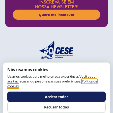
INSCREVA-SE EM
NOSSA NEWSLETTER!
Quero me inscrever
End.: R. da Graça, 150. Graça
CEP: 40.150-055
Salvador-BA, Brasil.
Tel.: (71) 2104-5457, Cel.: (71) 9 9239-2104 ou 2105
E-mail:
cese@cese.org.br
Expediente: 8h às 12h e 13 às 17h.
Siga nossas redes
Fale conosco