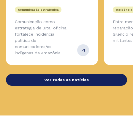
Comunicação estratégica
Incidência 
Comunicação como
Entre mem
estratégia de luta: oficina
reparação
fortalece incidência
Silêncio r
política de
militante
comunicadores/as
indígenas da Amazônia
Ver todas as notícias