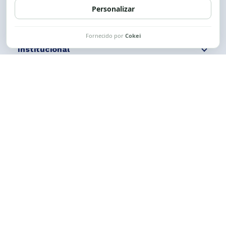
Institucional
Comunicação
Links Úteis
CESE © 2012 - 2026. Todos os direitos reservados.
Esta obra está licenciada com uma Licença
Creative Commons Atribuição-NãoComercial-
CompartilhaIgual 4.0 Internacional.
Desenvolvido por
M2HP