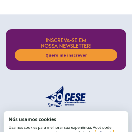
INSCREVA-SE EM
NOSSA NEWSLETTER!
Quero me inscrever
End.: R. da Graça, 150. Graça
CEP: 40.150-055
Salvador-BA, Brasil.