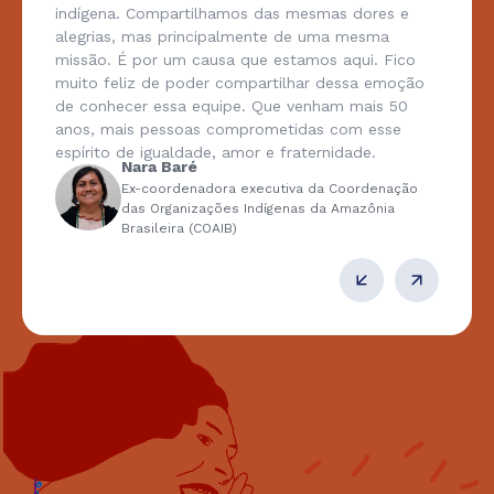
indígena. Compartilhamos das mesmas dores e
alegrias, mas principalmente de uma mesma
missão. É por um causa que estamos aqui. Fico
muito feliz de poder compartilhar dessa emoção
de conhecer essa equipe. Que venham mais 50
anos, mais pessoas comprometidas com esse
espírito de igualdade, amor e fraternidade.
Nara Baré
Ex-coordenadora executiva da Coordenação
das Organizações Indígenas da Amazônia
Brasileira (COAIB)