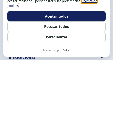
Tel.: (71) 2104-5457, Cel.: (71) 9 9239-2104 ou 2105
E-mail:
cese@cese.org.br
Expediente: 8h às 12h e 13 às 17h.
Siga nossas redes
Fale conosco
Institucional
Comunicação
Links Úteis
CESE © 2012 - 2026. Todos os direitos reservados.