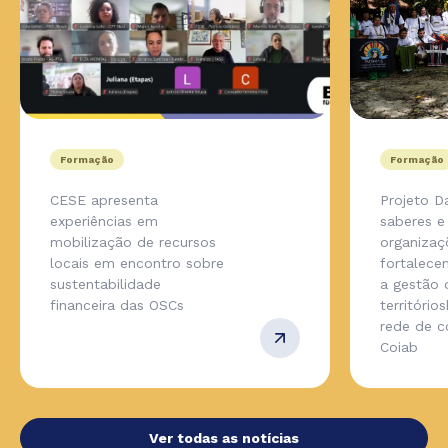
Formação
Formação
CESE apresenta
Projeto D
experiências em
saberes e
mobilização de recursos
organizaç
locais em encontro sobre
fortalece
sustentabilidade
a gestão 
financeira das OSCs
território
rede de 
Coiab
Ver todas as notícias