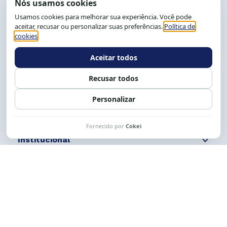
End.: R. da Graça, 150. Graça
CEP: 40.150-055
Salvador-BA, Brasil.
Tel.: (71) 2104-5457, Cel.: (71) 9 9239-2104 ou 2105
E-mail:
cese@cese.org.br
Expediente: 8h às 12h e 13 às 17h.
Siga nossas redes
Fale conosco
Institucional
Comunicação
Links Úteis