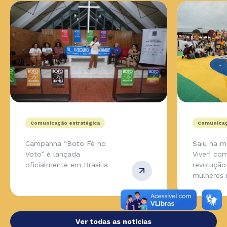
Comunicação estratégica
Comunicaç
Campanha “Boto Fé no
Saiu na m
Voto” é lançada
Viver’ co
oficialmente em Brasília
revolução
mulheres 
Ver todas as notícias