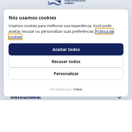
End.: R. da Graça, 150. Graça
CEP: 40.150-055
Salvador-BA, Brasil.
Tel.: (71) 2104-5457, Cel.: (71) 9 9239-2104 ou 2105
E-mail:
cese@cese.org.br
Expediente: 8h às 12h e 13 às 17h.
Siga nossas redes
Fale conosco
Institucional
Comunicação