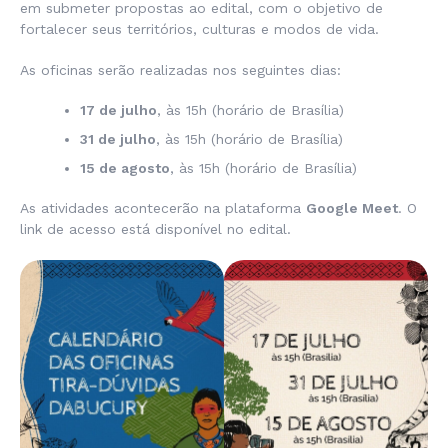
em submeter propostas ao edital, com o objetivo de
fortalecer seus territórios, culturas e modos de vida.
As oficinas serão realizadas nos seguintes dias:
17 de julho
, às 15h (horário de Brasília)
31 de julho
, às 15h (horário de Brasília)
15 de agosto
, às 15h (horário de Brasília)
As atividades acontecerão na plataforma
Google Meet
. O
link de acesso está disponível no edital.