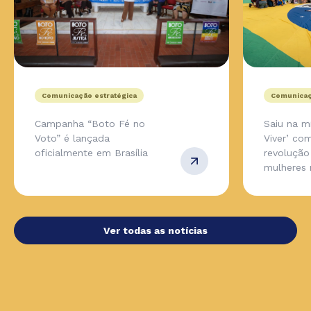
Comunicação estratégica
Comunicaç
Campanha “Boto Fé no
Saiu na m
Voto” é lançada
Viver’ co
oficialmente em Brasília
revolução
mulheres 
Ver todas as notícias