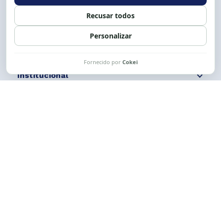
Siga nossas redes
Fale conosco
Institucional
Comunicação
Links Úteis
CESE © 2012 - 2026. Todos os direitos reservados.
Esta obra está licenciada com uma Licença
Creative Commons Atribuição-NãoComercial-
CompartilhaIgual 4.0 Internacional.