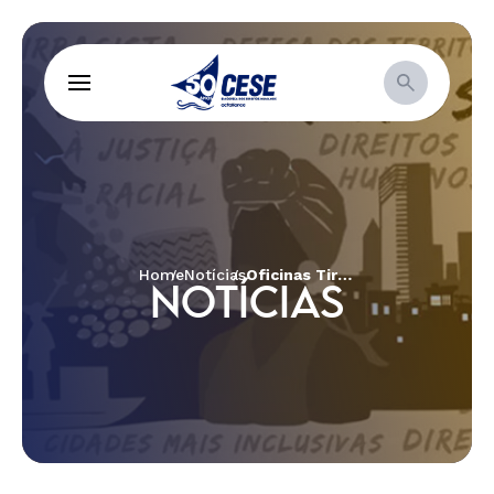
Home
Notícias
Oficinas Tira-Dúvidas do 2º Edital Dabucury: Inscrições Abertas
NOTÍCIAS