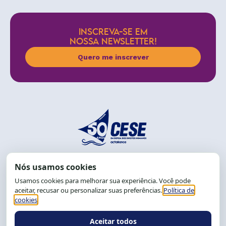
INSCREVA-SE EM
NOSSA NEWSLETTER!
Quero me inscrever
End.: R. da Graça, 150. Graça
CEP: 40.150-055
Salvador-BA, Brasil.
Tel.: (71) 2104-5457, Cel.: (71) 9 9239-2104 ou 2105
E-mail:
cese@cese.org.br
Expediente: 8h às 12h e 13 às 17h.