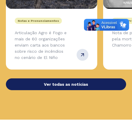
Notas e Pronunciamentos
Notas e P
Articulação Agro é Fogo e
Nota de p
mais de 60 organizações
pela mort
enviam carta aos bancos
Chamorro
sobre risco de incêndios
no cenário de El Niño
Ver todas as notícias