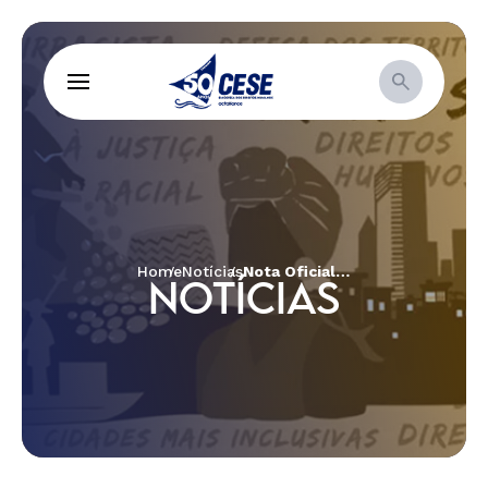
Home
Notícias
Nota Oficial: Militantes do MAM e da CPT são presos durante intercâmbio no Zimbábue
NOTÍCIAS