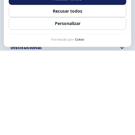
Siga nossas redes
Fale conosco
Institucional
Comunicação
Links Úteis
CESE © 2012 - 2026. Todos os direitos reservados.
Esta obra está licenciada com uma Licença
Creative Commons Atribuição-NãoComercial-
CompartilhaIgual 4.0 Internacional.