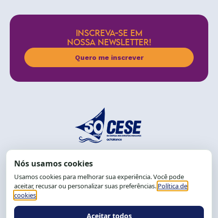
INSCREVA-SE EM
NOSSA NEWSLETTER!
Quero me inscrever
End.: R. da Graça, 150. Graça
CEP: 40.150-055
Salvador-BA, Brasil.
Tel.: (71) 2104-5457, Cel.: (71) 9 9239-2104 ou 2105
E-mail:
cese@cese.org.br
Expediente: 8h às 12h e 13 às 17h.