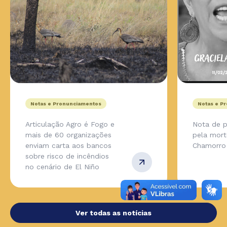
Notas e Pronunciamentos
Notas e P
Articulação Agro é Fogo e
Nota de p
mais de 60 organizações
pela mort
enviam carta aos bancos
Chamorro
sobre risco de incêndios
no cenário de El Niño
Ver todas as notícias