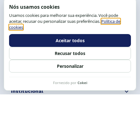
End.: R. da Graça, 150. Graça
CEP: 40.150-055
Salvador-BA, Brasil.
Tel.: (71) 2104-5457, Cel.: (71) 9 9239-2104 ou 2105
E-mail:
cese@cese.org.br
Expediente: 8h às 12h e 13 às 17h.
Siga nossas redes
Fale conosco
Institucional
Comunicação
Links Úteis