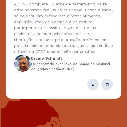
A CESE completa 50 anos de testemunho de fé
ativa no amor, faz jus ao seu nome. Desde o início,
se colocou em defesa dos direitos humanos,
denunciou atos de violência e de tortura,
participou da discussão de grandes temas
nacionais, apoiou movimentos sociais de
libertação. Parabéns pela atuação profética, em
prol da unidade e da cidadania. Que Deus continue
a fazer da CESE uma benção para muitos.
Ervino Schmidt
Ex-secretário executivo do Conselho Nacional
de Igrejas Cristãs (CONIC)