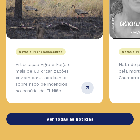
Notas e Pronunciamentos
Notas e P
Articulação Agro é Fogo e
Nota de p
mais de 60 organizações
pela mort
enviam carta aos bancos
Chamorro
sobre risco de incêndios
no cenário de El Niño
Ver todas as notícias