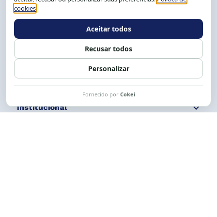
Tel.: (71) 2104-5457, Cel.: (71) 9 9239-2104 ou 2105
E-mail:
cese@cese.org.br
Expediente: 8h às 12h e 13 às 17h.
Siga nossas redes
Fale conosco
Institucional
Comunicação
Links Úteis
CESE © 2012 - 2026. Todos os direitos reservados.
Esta obra está licenciada com uma Licença