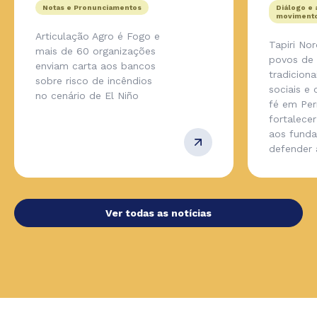
Notas e Pronunciamentos
Diálogo e 
movimento
Articulação Agro é Fogo e
Tapiri No
mais de 60 organizações
povos de
enviam carta aos bancos
tradicion
sobre risco de incêndios
sociais e
no cenário de El Niño
fé em Pe
fortalecer
aos fund
defender
Ver todas as notícias