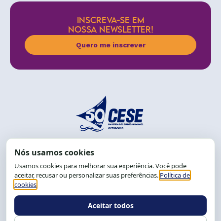
INSCREVA-SE EM
NOSSA NEWSLETTER!
Quero me inscrever
End.: R. da Graça, 150. Graça
CEP: 40.150-055
Salvador-BA, Brasil.
Tel.: (71) 2104-5457, Cel.: (71) 9 9239-2104 ou 2105
E-mail:
cese@cese.org.br
Expediente: 8h às 12h e 13 às 17h.