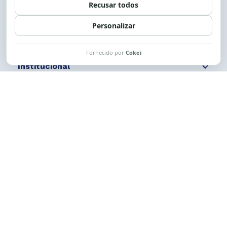
Siga nossas redes
Fale conosco
Institucional
Comunicação
Links Úteis
CESE © 2012 - 2026. Todos os direitos reservados.
Esta obra está licenciada com uma Licença
Creative Commons Atribuição-NãoComercial-
CompartilhaIgual 4.0 Internacional.
Desenvolvido por
M2HP