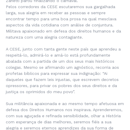
Zanetti partiu finalizando o carnaval.
Pelos corredores da CESE escutaremos sua gargalhada
larga, sua alegria em receber as pessoas e sempre
encontrar tempo para uma boa prosa na qual mesclava
aspectos da vida cotidiana com análise de conjuntura.
Militava apaixonado em defesa dos direitos humanos e da
natureza com uma alegria contagiante.
A CESE, junto com tanta gente neste país que aprendeu a
respeitá-lo, admirá-lo e amá-lo está profundamente
abalada com a partida de um dos seus mais históricos
colegas. Mesmo se afirmando um agnóstico, recorria aos
profetas bíblicos para expressar sua indignação: “Ai
daqueles que fazem leis injustas, que escrevem decretos
opressores, para privar os pobres dos seus direitos e da
justiça os oprimidos do meu povo”.
Sua militância apaixonada e ao mesmo tempo afetuosa em
defesa dos Direitos Humanos nos inspirava. Aprenderemos,
com sua aguçada e refinada sensibilidade, olhar a História
com esperança de dias melhores, seremos fiéis a sua
alegria e seremos eternos aprendizes da sua forma de