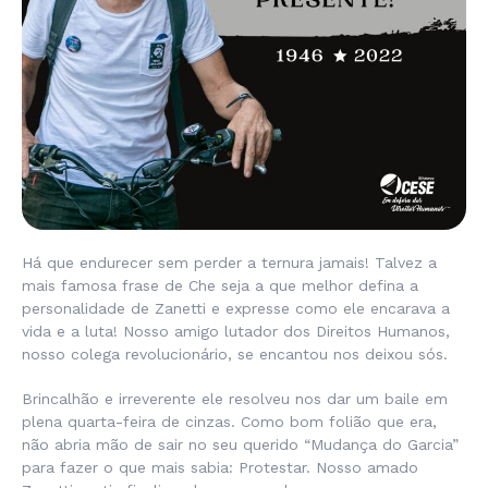
Há que endurecer sem perder a ternura jamais! Talvez a
mais famosa frase de
Che
seja a que melhor defina a
personalidade de Zanetti e expresse como ele encarava a
vida e a luta! Nosso amigo lutador dos Direitos Humanos,
nosso colega revolucionário, se encantou nos deixou sós.
Brincalhão e irreverente ele resolveu nos dar um baile em
plena quarta-feira de cinzas. Como bom folião que era,
não abria mão de sair no seu querido “Mudança do Garcia”
para fazer o que mais sabia: Protestar. Nosso amado