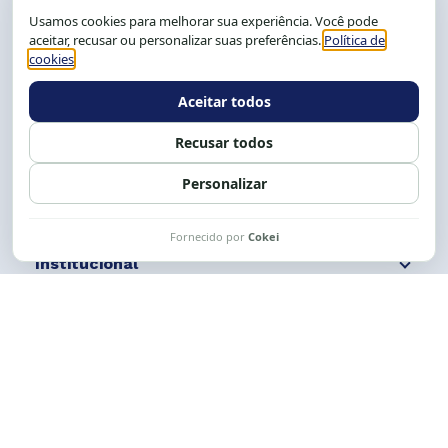
CEP: 40.150-055
Salvador-BA, Brasil.
Tel.: (71) 2104-5457, Cel.: (71) 9 9239-2104 ou 2105
E-mail:
cese@cese.org.br
Expediente: 8h às 12h e 13 às 17h.
Siga nossas redes
Fale conosco
Institucional
Comunicação
Links Úteis