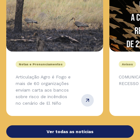
Notas e Pronunciamentos
Avisos
Articulação Agro é Fogo e
COMUNIC
mais de 60 organizações
RECESSO
enviam carta aos bancos
sobre risco de incêndios
no cenário de El Niño
Ver todas as notícias