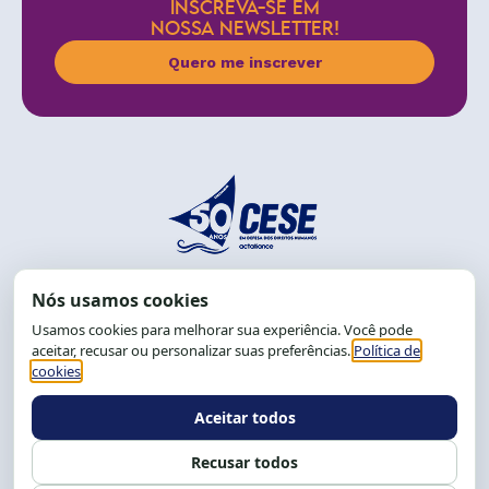
INSCREVA-SE EM
NOSSA NEWSLETTER!
Quero me inscrever
End.: R. da Graça, 150. Graça
CEP: 40.150-055
Salvador-BA, Brasil.
Tel.: (71) 2104-5457, Cel.: (71) 9 9239-2104 ou 2105
E-mail:
cese@cese.org.br
Expediente: 8h às 12h e 13 às 17h.
Siga nossas redes
Fale conosco