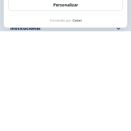
Institucional
Comunicação
Links Úteis
CESE © 2012 - 2026. Todos os direitos reservados.
Esta obra está licenciada com uma Licença
Creative Commons Atribuição-NãoComercial-
CompartilhaIgual 4.0 Internacional.
Desenvolvido por
M2HP