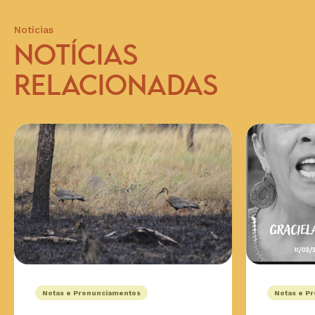
Notícias
NOTÍCIAS
RELACIONADAS
Notas e Pronunciamentos
Notas e P