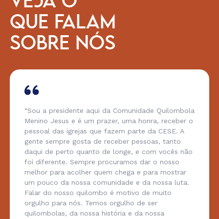
VEJA O
QUE FALAM
SOBRE NÓS
“Sou a presidente aqui da Comunidade Quilombola
Menino Jesus e é um prazer, uma honra, receber o
pessoal das igrejas que fazem parte da CESE. A
gente sempre gosta de receber pessoas, tanto
daqui de perto quanto de longe, e com vocês não
foi diferente. Sempre procuramos dar o nosso
melhor para acolher quem chega e para mostrar
um pouco da nossa comunidade e da nossa luta.
Falar do nosso quilombo é motivo de muito
orgulho para nós. Temos orgulho de ser
quilombolas, da nossa história e da nossa