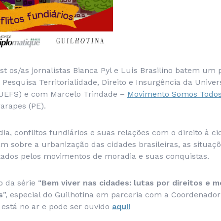
t os/as jornalistas Bianca Pyl e Luís Brasilino batem um
Pesquisa Territorialidade, Direito e Insurgência da Unive
(UEFS) e com Marcelo Trindade –
Movimento Somos Todos
arapes (PE).
, conflitos fundiários e suas relações com o direito à ci
 sobre a urbanização das cidades brasileiras, as situaçõ
ados pelos movimentos de moradia e suas conquistas.
o da série “
Bem viver nas cidades: lutas por direitos e 
s
”, especial do Guilhotina em parceria com a Coordenado
á está no ar e pode ser ouvido
aqui!