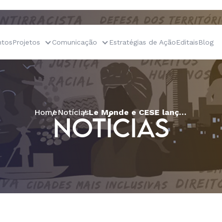
tos
Projetos
Comunicação
Estratégias de Ação
Editais
Blog
Home
Notícias
Le Monde e CESE lançam podcast “Bem viver nas cidades”
NOTÍCIAS