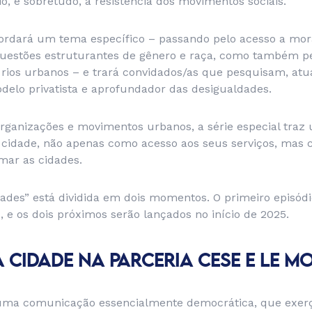
o, e sobretudo, a resistência dos movimentos sociais.
rdará um tema específico – passando pelo acesso a mora
 questões estruturantes de gênero e raça, como também p
e rios urbanos – e trará convidados/as que pesquisam, a
delo privatista e aprofundador das desigualdades.
rganizações e movimentos urbanos, a série especial tra
 cidade, não apenas como acesso aos seus serviços, mas c
mar as cidades.
ades” está dividida em dois momentos. O primeiro episódio
e os dois próximos serão lançados no início de 2025.
À CIDADE NA PARCERIA CESE E LE M
 uma comunicação essencialmente democrática, que exe