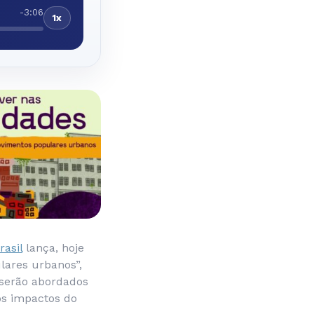
-3:06
1x
asil
lança, hoje
ulares urbanos”,
s serão abordados
 os impactos do