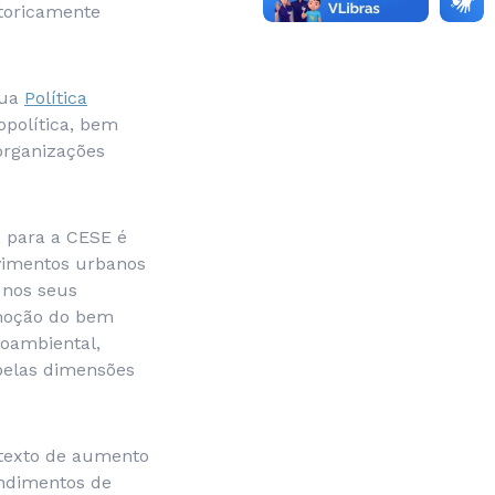
storicamente
sua
Política
opolítica, bem
organizações
, para a CESE é
ovimentos urbanos
 nos seus
omoção do bem
ioambiental,
 pelas dimensões
ntexto de aumento
endimentos de