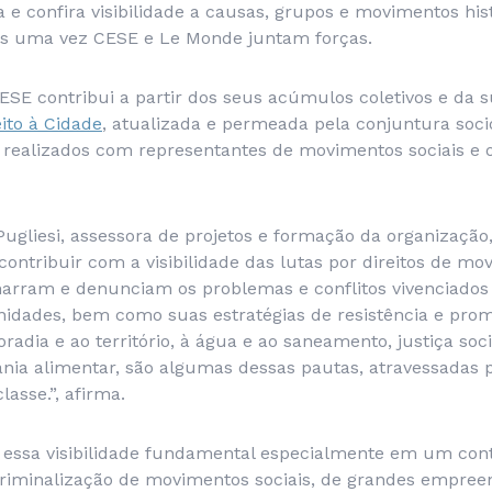
 e confira visibilidade a causas, grupos e movimentos hi
mais uma vez CESE e Le Monde juntam forças.
ESE contribui a partir dos seus acúmulos coletivos e da 
eito à Cidade
, atualizada e permeada pela conjuntura soci
 realizados com representantes de movimentos sociais e 
ugliesi, assessora de projetos e formação da organização
ontribuir com a visibilidade das lutas por direitos de m
narram e denunciam os problemas e conflitos vivenciados
unidades, bem como suas estratégias de resistência e pr
moradia e ao território, à água e ao saneamento, justiça soc
ania alimentar, são algumas dessas pautas, atravessadas
lasse.”, afirma.
 essa visibilidade fundamental especialmente em um co
criminalização de movimentos sociais, de grandes empre