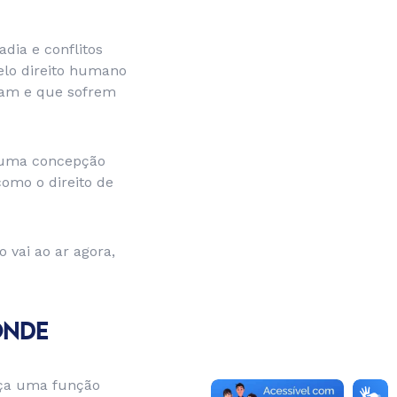
dia e conflitos
elo direito humano
tuam e que sofrem
z uma concepção
omo o direito de
 vai ao ar agora,
ONDE
rça uma função