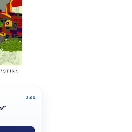
3:06
s”