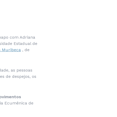
 papo com Adriana
rsidade Estadual de
 Muribeca
, de
dade, as pessoas
es de despejos, os
movimentos
ria Ecumênica de