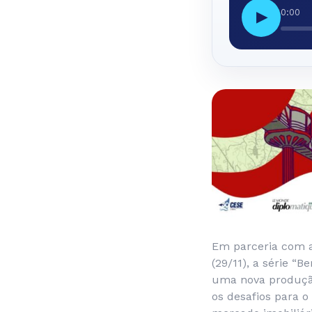
0:00
▶
Em parceria com a
(29/11), a série “
uma nova produçã
os desafios para o 