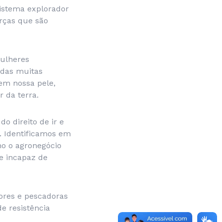
istema explorador
rças que são
mulheres
 das muitas
em nossa pele,
 da terra.
o direito de ir e
s. Identificamos em
mo o agronegócio
 e incapaz de
ores e pescadoras
e resistência