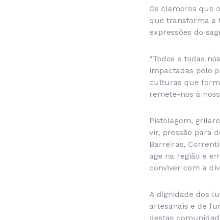
Os clamores que 
que transforma a 
expressões do sagr
“Todos e todas nó
impactadas pelo pr
culturas que form
remete-nos à noss
Pistolagem, grilar
vir, pressão para 
Barreiras, Corrent
age na região e em
conviver com a div
A dignidade dos l
artesanais e de fu
destas comunidad