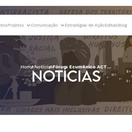
tos
Projetos
Comunicação
Estratégias de Ação
Editais
Blog
Home
Notícias
Fórum Ecumênico ACT-Brasil lança carta oficial da Missão Ecumênica
NOTÍCIAS