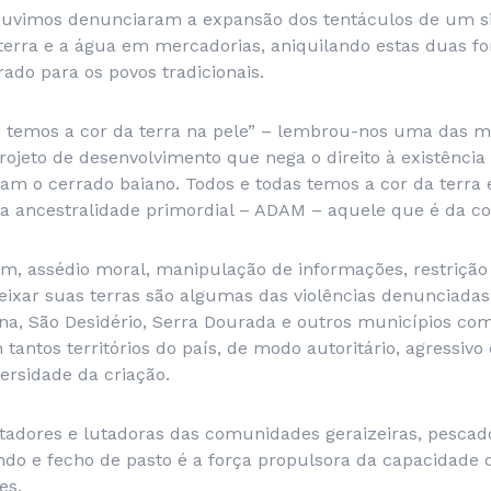
ouvimos denunciaram a expansão dos tentáculos de um s
terra e a água em mercadorias, aniquilando estas duas fo
ado para os povos tradicionais.
s temos a cor da terra na pele” – lembrou-nos uma das 
ojeto de desenvolvimento que nega o direito à existência
am o cerrado baiano. Todos e todas temos a cor da terra 
a ancestralidade primordial – ADAM – aquele que é da cor
em, assédio moral, manipulação de informações, restrição d
deixar suas terras são algumas das violências denunciada
ina, São Desidério, Serra Dourada e outros municípios co
 tantos territórios do país, de modo autoritário, agressivo
ersidade da criação.
utadores e lutadoras das comunidades geraizeiras, pescad
ndo e fecho de pasto é a força propulsora da capacidade d
es.