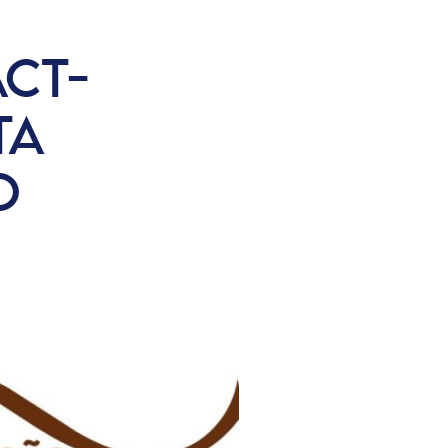
CT-
TA
O