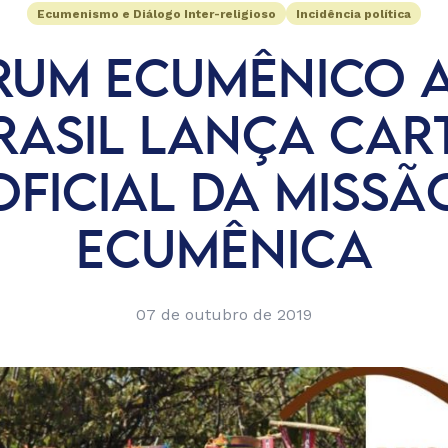
Ecumenismo e Diálogo Inter-religioso
Incidência política
RUM ECUMÊNICO A
RASIL LANÇA CAR
OFICIAL DA MISSÃ
ECUMÊNICA
07 de outubro de 2019