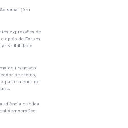
não seca
” (Am
entes expressões de
 o apoio do Fórum
ar visibilidade
sma de Francisco
cedor de afetos,
 a parte menor de
ária.
audiência pública
antidemocrático