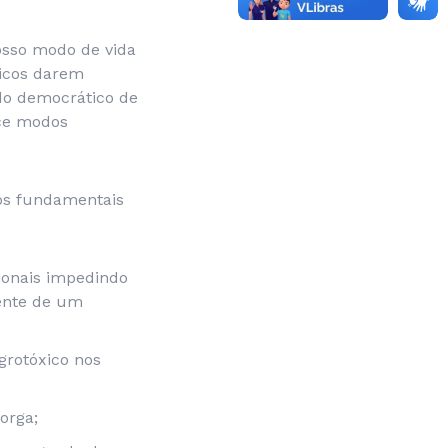
osso modo de vida
licos darem
do democrático de
ece modos
os fundamentais
cionais impedindo
mente de um
grotóxico nos
orga;