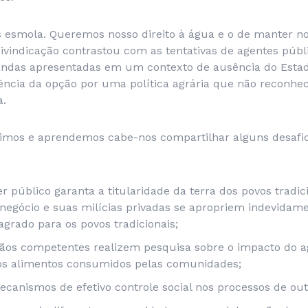
esmola. Queremos nosso direito à água e o de manter n
reivindicação contrastou com as tentativas de agentes púb
andas apresentadas em um contexto de ausência do Esta
alência da opção por uma política agrária que não reconh
a.
imos e aprendemos cabe-nos compartilhar alguns desafi
r público garanta a titularidade da terra dos povos tradi
negócio e suas milícias privadas se apropriem indevida
sagrado para os povos tradicionais;
ãos competentes realizem pesquisa sobre o impacto do a
os alimentos consumidos pelas comunidades;
ecanismos de efetivo controle social nos processos de out