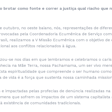
to brotar como fonte e correr a justiça qual riacho que 
e outubro, no oeste baiano, nós, representações de difer
provocadas pela Coordenadoria Ecumênica de Serviço com
sil, realizamos a V Missão Ecumênica com o objetivo de d
cional aos conflitos relacionados à água.
izou-se nos dias em que lembramos e celebramos o cari
nhecia na Mãe Terra, nossa
Pachamama
, um ser vivo mere
Esta espiritualidade que compreende o ser humano como
 de vida é a força que sustenta nossa caminhada mission
e impactadas pelas profecias de denúncia realizadas na 
mens que sofrem os impactos de um sistema capitalista 
 à existência de comunidades tradicionais.