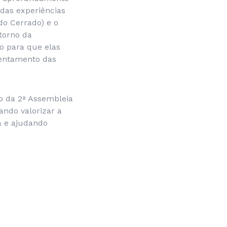
 das experiências
do Cerrado) e o
torno da
do para que elas
rentamento das
o da 2ª Assembleia
ndo valorizar a
a e ajudando