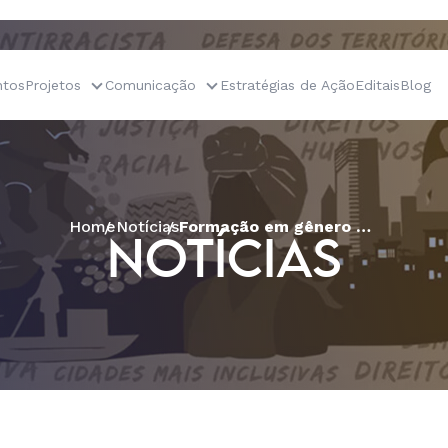
tos
Projetos
Comunicação
Estratégias de Ação
Editais
Blog
Home
Notícias
Formação em gênero e elaboração de projetos fortalece direitos de mulheres indígenas do Cerrado
NOTÍCIAS