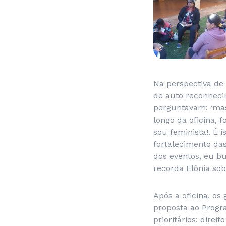
Na perspectiva de
de auto reconheci
perguntavam: ‘mas
longo da oficina, 
sou feminista!. É 
fortalecimento da
dos eventos, eu bu
recorda Elônia sob
Após a oficina, o
proposta ao Progr
prioritários: dire