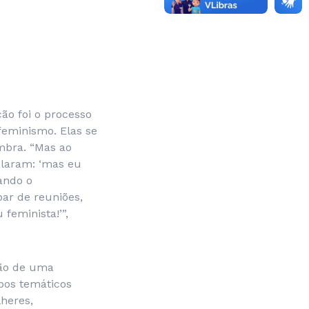
ão foi o processo
feminismo. Elas se
mbra. “Mas ao
alaram: ‘mas eu
ando o
ar de reuniões,
feminista!’”,
ção de uma
pos temáticos
lheres,