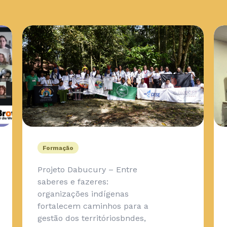
Formação
Projeto Dabucury – Entre
saberes e fazeres:
organizações indígenas
fortalecem caminhos para a
gestão dos territóriosbndes,