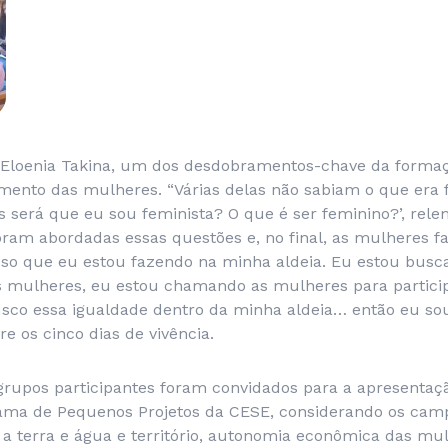
 Eloenia Takina, um dos desdobramentos-chave da formaç
mento das mulheres. “Várias delas não sabiam o que era 
 será que eu sou feminista? O que é ser feminino?’, rele
foram abordadas essas questões e, no final, as mulheres f
isso que eu estou fazendo na minha aldeia. Eu estou busc
s mulheres, eu estou chamando as mulheres para particip
sco essa igualdade dentro da minha aldeia… então eu sou 
re os cinco dias de vivência.
s grupos participantes foram convidados para a apresenta
ama de Pequenos Projetos da CESE, considerando os cam
ito a terra e água e território, autonomia econômica das mu