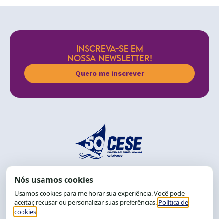
INSCREVA-SE EM
NOSSA NEWSLETTER!
Quero me inscrever
End.: R. da Graça, 150. Graça
CEP: 40.150-055
Salvador-BA, Brasil.
Tel.: (71) 2104-5457, Cel.: (71) 9 9239-2104 ou 2105
E-mail:
cese@cese.org.br