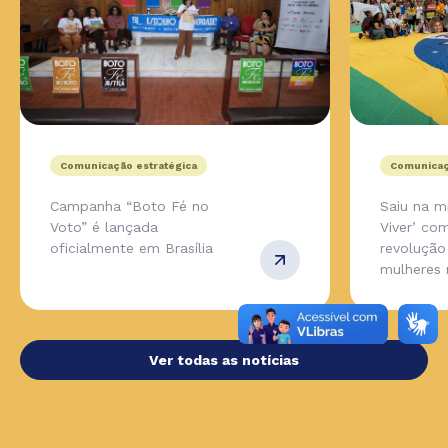
Comunicação estratégica
Comunicaç
Campanha “Boto Fé no
Saiu na m
Voto” é lançada
Viver’ co
oficialmente em Brasília
revolução
mulheres 
Ver todas as notícias