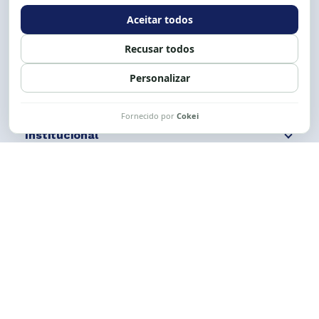
Expediente: 8h às 12h e 13 às 17h.
Siga nossas redes
Fale conosco
Institucional
Comunicação
Links Úteis
CESE © 2012 - 2026. Todos os direitos reservados.
Esta obra está licenciada com uma Licença
Creative Commons Atribuição-NãoComercial-
CompartilhaIgual 4.0 Internacional.