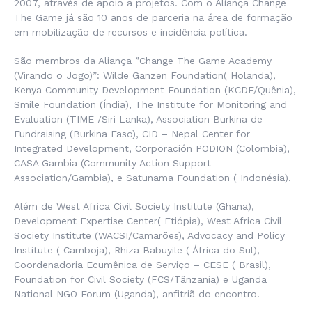
2007, através de apoio a projetos. Com o Aliança Change
The Game já são 10 anos de parceria na área de formação
em mobilização de recursos e incidência política.
São membros da Aliança ”Change The Game Academy
(Virando o Jogo)”: Wilde Ganzen Foundation( Holanda),
Kenya Community Development Foundation (KCDF/Quênia),
Smile Foundation (Índia), The Institute for Monitoring and
Evaluation (TIME /Siri Lanka), Association Burkina de
Fundraising (Burkina Faso), CID – Nepal Center for
Integrated Development, Corporación PODION (Colombia),
CASA Gambia (Community Action Support
Association/Gambia), e Satunama Foundation ( Indonésia).
Além de West Africa Civil Society Institute (Ghana),
Development Expertise Center( Etiópia), West Africa Civil
Society Institute (WACSI/Camarões), Advocacy and Policy
Institute ( Camboja), Rhiza Babuyile ( África do Sul),
Coordenadoria Ecumênica de Serviço – CESE ( Brasil),
Foundation for Civil Society (FCS/Tânzania) e Uganda
National NGO Forum (Uganda), anfitriã do encontro.