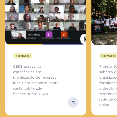
Formação
Formação
CESE apresenta
Projeto D
experiências em
saberes e
mobilização de recursos
organizaç
locais em encontro sobre
fortalece
sustentabilidade
a gestão 
financeira das OSCs
território
rede de 
Coiab