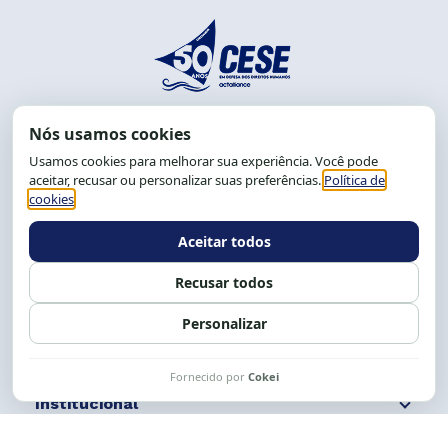
End.: R. da Graça, 150. Graça
CEP: 40.150-055
Salvador-BA, Brasil.
Tel.: (71) 2104-5457, Cel.: (71) 9 9239-2104 ou 2105
E-mail:
cese@cese.org.br
Expediente: 8h às 12h e 13 às 17h.
Siga nossas redes
Fale conosco
Institucional