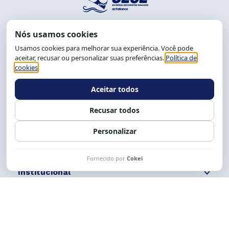
End.: R. da Graça, 150. Graça
CEP: 40.150-055
Salvador-BA, Brasil.
Tel.: (71) 2104-5457, Cel.: (71) 9 9239-2104 ou 2105
E-mail:
cese@cese.org.br
Expediente: 8h às 12h e 13 às 17h.
Siga nossas redes
Fale conosco
Institucional
Comunicação