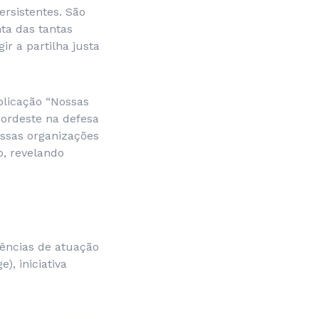
ersistentes. São
nta das tantas
ir a partilha justa
blicação “Nossas
Nordeste na defesa
essas organizações
o, revelando
ências de atuação
), iniciativa