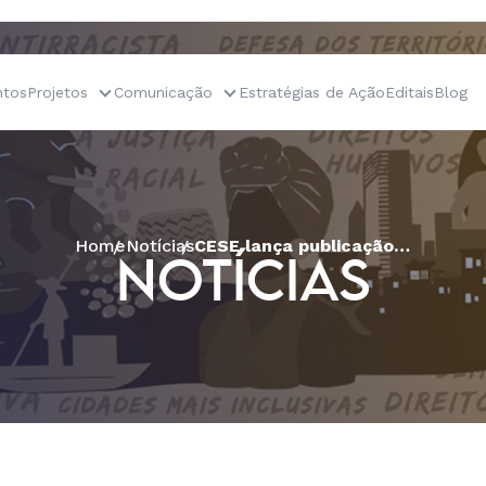
tos
Projetos
Comunicação
Estratégias de Ação
Editais
Blog
Home
Notícias
CESE lança publicação com mapeamento e experiências de organizações de mulheres do Nordeste
NOTÍCIAS