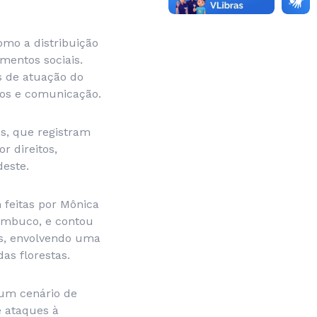
omo a distribuição
mentos sociais.
s de atuação do
sos e comunicação.
s, que registram
r direitos,
este.
 feitas por Mônica
nambuco, e contou
as, envolvendo uma
as florestas.
 um cenário de
e ataques à