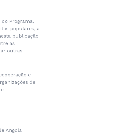
a do Programa,
tos populares, a
nesta publicação
tre as
ar outras
 cooperação e
organizações de
 e
 de Angola