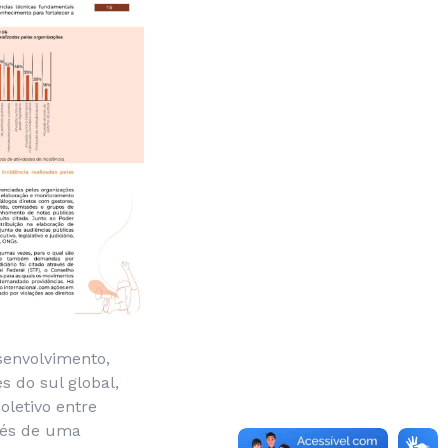
senvolvimento,
s do sul global,
oletivo entre
vés de uma