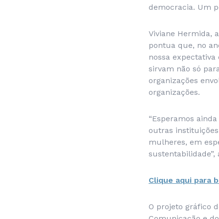
democracia. Um pe
Viviane Hermida, 
pontua que, no an
nossa expectativa
sirvam não só para
organizações envo
organizações.
“Esperamos ainda 
outras instituiçõe
mulheres, em espe
sustentabilidade”, 
Clique aqui para b
O projeto gráfico 
Comunicação e do 