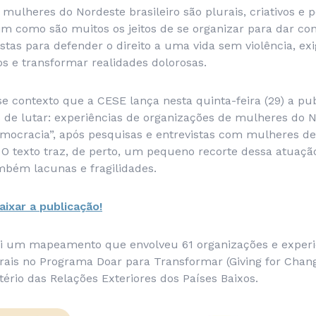
ulheres do Nordeste brasileiro são plurais, criativos e p
sim como são muitos os jeitos de se organizar para dar co
tas para defender o direito a uma vida sem violência, exig
s e transformar realidades dolorosas.
se contexto que a CESE lança nesta quinta-feira (29) a pu
os de lutar: experiências de organizações de mulheres do 
democracia”, após pesquisas e entrevistas com mulheres d
 O texto traz, de perto, um pequeno recorte dessa atuaçã
mbém lacunas e fragilidades.
aixar a publicação!
ui um mapeamento que envolveu 61 organizações e experi
rais no Programa Doar para Transformar (Giving for Change
tério das Relações Exteriores dos Países Baixos.