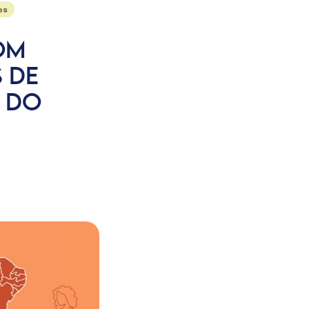
os
OM
 DE
 DO