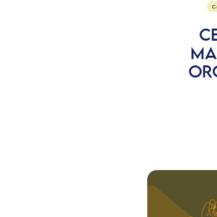
C
C
MA
OR