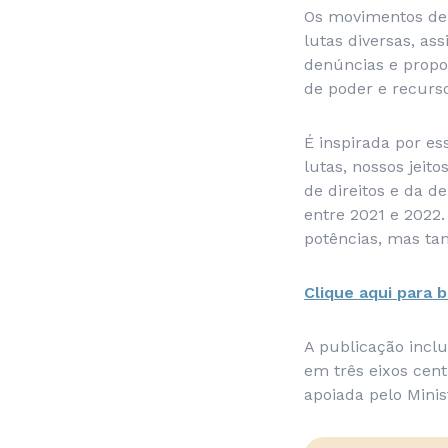
Os movimentos de m
lutas diversas, as
denúncias e propos
de poder e recurso
É inspirada por es
lutas, nossos jeit
de direitos e da 
entre 2021 e 2022.
potências, mas ta
Clique aqui para b
A publicação incl
em três eixos cent
apoiada pelo Minis