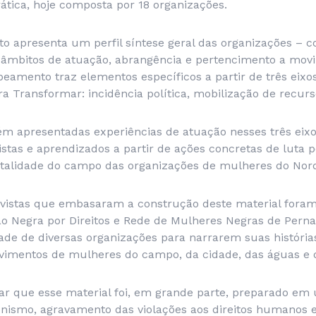
tica, hoje composta por 18 organizações.
xto apresenta um perfil síntese geral das organizações – c
 âmbitos de atuação, abrangência e pertencimento a movi
eamento traz elementos específicos a partir de três eixo
a Transformar: incidência política, mobilização de recur
ém apresentadas experiências de atuação nesses três eixo
istas e aprendizados a partir de ações concretas de luta po
talidade do campo das organizações de mulheres do Nord
evistas que embasaram a construção deste material foram
izão Negra por Direitos e Rede de Mulheres Negras de Per
dade de diversas organizações para narrarem suas históri
vimentos de mulheres do campo, da cidade, das águas e d
rar que esse material foi, em grande parte, preparado em
nismo, agravamento das violações aos direitos humanos 