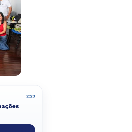
2:23
rmações