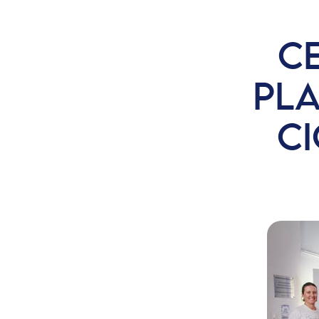
CE
PL
C