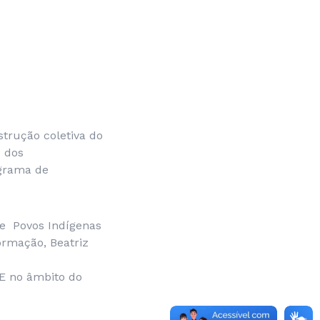
strução coletiva do
o dos
ograma de
re Povos Indígenas
formação, Beatriz
SE no âmbito do