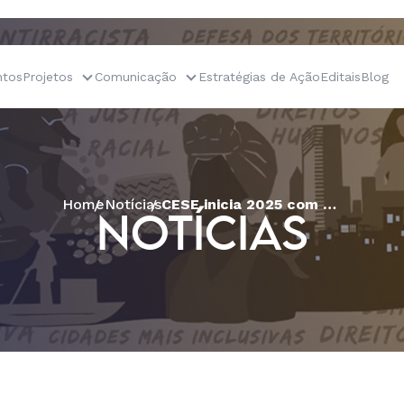
tos
Projetos
Comunicação
Estratégias de Ação
Editais
Blog
Home
Notícias
CESE inicia 2025 com Planejamento Anual e ciclo de formações
NOTÍCIAS