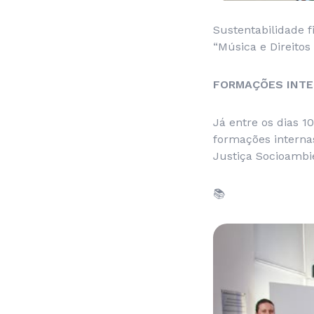
Sustentabilidade f
“Música e Direito
FORMAÇÕES INT
Já entre os dias 1
formações internas
Justiça Socioambie
📚