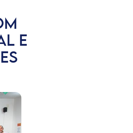
COM
L E
ES