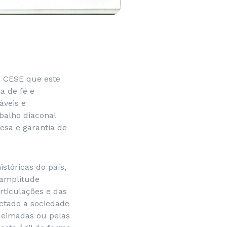
a CESE que este
a de fé e
áveis e
balho diaconal
esa e garantia de
tóricas do país,
 amplitude
rticulações e das
ctado a sociedade
queimadas ou pelas