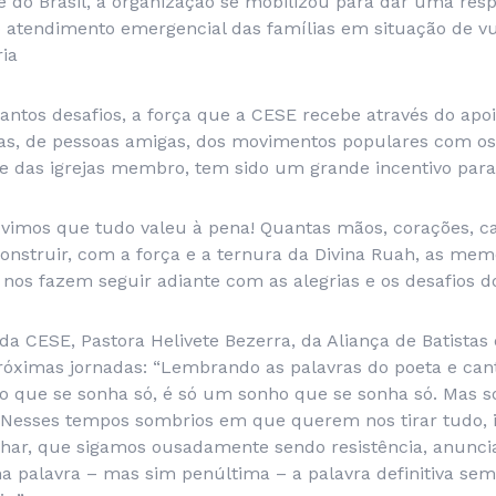
 do Brasil, a organização se mobilizou para dar uma resp
o atendimento emergencial das famílias em situação de vu
ria
antos desafios, a força que a CESE recebe através do apo
ras, de pessoas amigas, dos movimentos populares com os
e das igrejas membro, tem sido um grande incentivo para
s vimos que tudo valeu à pena! Quantas mãos, corações, c
onstruir, com a força e a ternura da Divina Ruah, as mem
nos fazem seguir adiante com as alegrias e os desafios d
da CESE, Pastora Helivete Bezerra, da Aliança de Batistas d
róximas jornadas: “Lembrando as palavras do poeta e cant
ho que se sonha só, é só um sonho que se sonha só. Mas 
. Nesses tempos sombrios em que querem nos tirar tudo, i
har, que sigamos ousadamente sendo resistência, anunc
a palavra – mas sim penúltima – a palavra definitiva semp