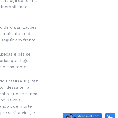
osta ágil de forma
lnerabilidade
io de organizações
 quais atua e da
 seguir em frente.
abeças e pés se
órias que hoje
o nosso tempo.
o Brasil (ABB), faz
or dessa terra,
sonho que se sonha
nclusive a
iando que morte
re será a vida, e