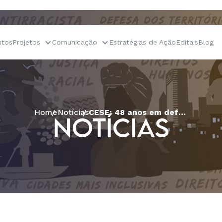
tos
Projetos
Comunicação
Estratégias de Ação
Editais
Blog
Home
Notícias
CESE: 48 anos em defesa da vida!
NOTÍCIAS