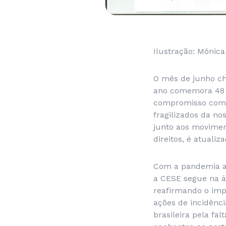
Ilustração: Mônic
O mês de junho ch
ano comemora 48 a
compromisso com a
fragilizados da n
junto aos movimen
direitos, é atuali
Com a pandemia ai
a CESE segue na á
reafirmando o impo
ações de incidênc
brasileira pela f