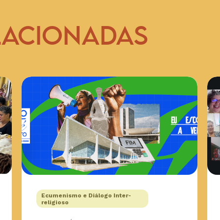
LACIONADAS
Ecumenismo e Diálogo Inter-
religioso