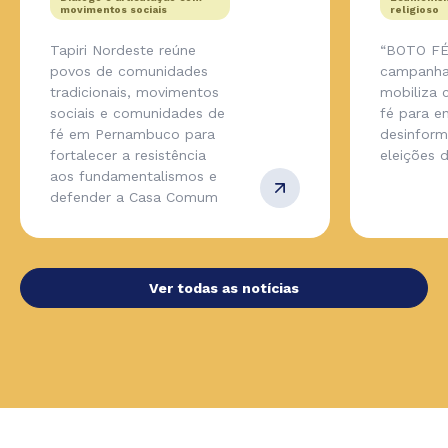
movimentos sociais
religioso
Tapiri Nordeste reúne
“BOTO FÉ
povos de comunidades
campanha
tradicionais, movimentos
mobiliza
sociais e comunidades de
fé para en
fé em Pernambuco para
desinfor
fortalecer a resistência
eleições 
aos fundamentalismos e
defender a Casa Comum
Ver todas as notícias