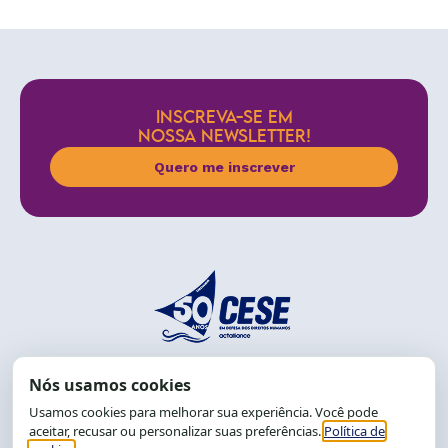
INSCREVA-SE EM
NOSSA NEWSLETTER!
Quero me inscrever
End.: R. da Graça, 150. Graça
CEP: 40.150-055
Salvador-BA, Brasil.
Tel.: (71) 2104-5457, Cel.: (71) 9 9239-2104 ou 2105