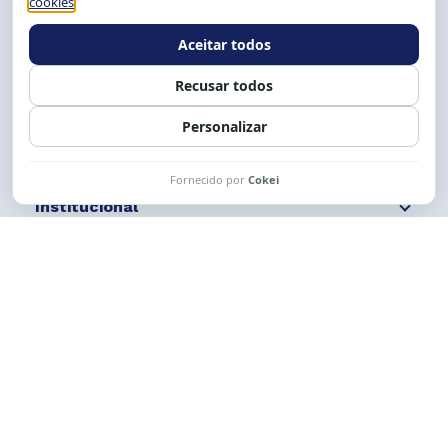
E-mail:
cese@cese.org.br
Expediente: 8h às 12h e 13 às 17h.
Siga nossas redes
Fale conosco
Institucional
Comunicação
Links Úteis
CESE © 2012 - 2026. Todos os direitos reservados.
Esta obra está licenciada com uma Licença
Creative Commons Atribuição-NãoComercial-