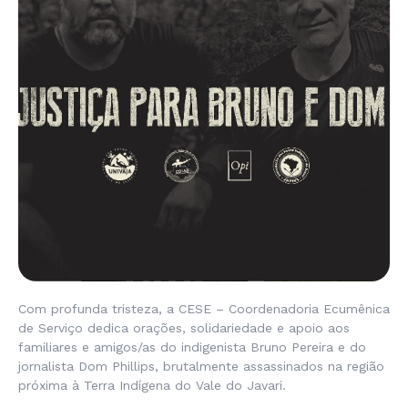
Com profunda tristeza, a CESE – Coordenadoria Ecumênica
de Serviço dedica orações, solidariedade e apoio aos
familiares e amigos/as do indigenista Bruno Pereira e do
jornalista Dom Phillips, brutalmente assassinados na região
próxima à Terra Indígena do Vale do Javari.