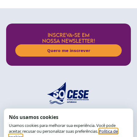
INSCREVA-SE EM
NOSSA NEWSLETTER!
Quero me inscrever
End.: R. da Graça, 150. Graça
CEP: 40.150-055
Salvador-BA, Brasil.
Tel.: (71) 2104-5457, Cel.: (71) 9 9239-2104 ou 2105