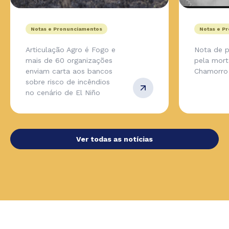
Notas e Pronunciamentos
Notas e P
Articulação Agro é Fogo e
Nota de p
mais de 60 organizações
pela mort
enviam carta aos bancos
Chamorro
sobre risco de incêndios
no cenário de El Niño
Ver todas as notícias