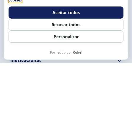
E-mail:
cese@cese.org.br
Expediente: 8h às 12h e 13 às 17h.
Siga nossas redes
Fale conosco
Institucional
Comunicação
Links Úteis
CESE © 2012 - 2026. Todos os direitos reservados.
Esta obra está licenciada com uma Licença
Creative Commons Atribuição-NãoComercial-