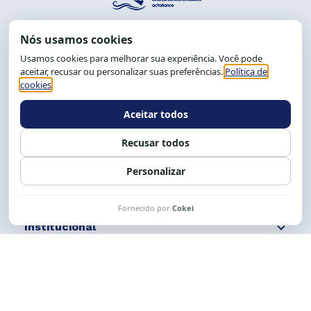
End.: R. da Graça, 150. Graça
CEP: 40.150-055
Salvador-BA, Brasil.
Tel.: (71) 2104-5457, Cel.: (71) 9 9239-2104 ou 2105
E-mail:
cese@cese.org.br
Expediente: 8h às 12h e 13 às 17h.
Siga nossas redes
Fale conosco
Institucional
Comunicação