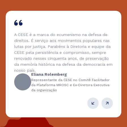
A CESE é a marca do ecumenismo na defesa de
direitos. É serviço aos movimentos populares nas
lutas por justiça. Parabéns à Diretoria e equipe da
CESE pela persistência e compromisso, sempre
renovado nesses cinquenta anos, de preservação
da memória histórica na defesa da democracia em
nosso país.
Eliana Rolemberg
Representante da CESE no Comitê Facilitador
da Plataforma MROSC e Ex-Diretora Executiva
da organização