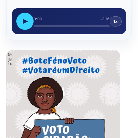
0:00
-3:16
▶
1x