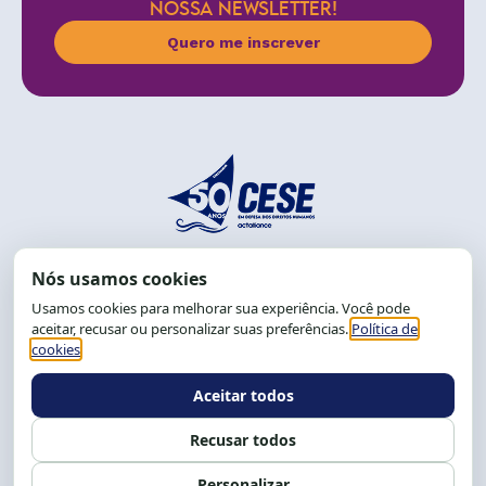
NOSSA NEWSLETTER!
Quero me inscrever
End.: R. da Graça, 150. Graça
CEP: 40.150-055
Salvador-BA, Brasil.
Tel.: (71) 2104-5457, Cel.: (71) 9 9239-2104 ou 2105
E-mail:
cese@cese.org.br
Expediente: 8h às 12h e 13 às 17h.
Siga nossas redes
Fale conosco