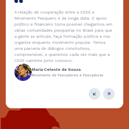
A relação de cooperação entre a CESE e
Movimento Pesqueiro é de longa data. O apoio
político e financeiro torna possível chegarmos em
várias comunidades pesqueiras no Brasil para que
a gente se articule, faça formação política e nos
organize enquanto movimento popular. Temos
uma parceria de diálogos construtivos,
compreensível, e queremos cada vez mais que a
CESE caminhe junto conosco.
Maria Celeste de Souza
Movimento de Pescadores e Pescadoras