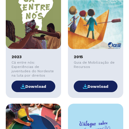
2023
2015
Cá entre nós:
Guia de Mobilização de
Experiências de
Recursos
juventudes do Nordeste
na luta por direitos
Download
Download