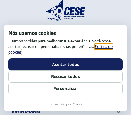
End.: R. da Graça, 150. Graça
CEP: 40.150-055
Salvador-BA, Brasil.
Tel.: (71) 2104-5457, Cel.: (71) 9 9239-2104 ou 2105
E-mail:
cese@cese.org.br
Expediente: 8h às 12h e 13 às 17h.
Siga nossas redes
Fale conosco
Institucional
Comunicação