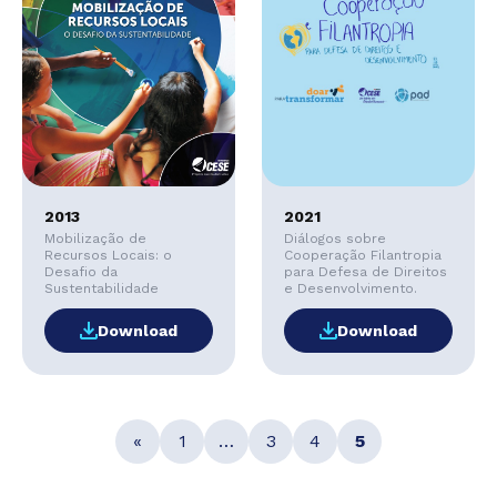
2013
2021
Mobilização de
Diálogos sobre
Recursos Locais: o
Cooperação Filantropia
Desafio da
para Defesa de Direitos
Sustentabilidade
e Desenvolvimento.
Download
Download
«
1
…
3
4
5