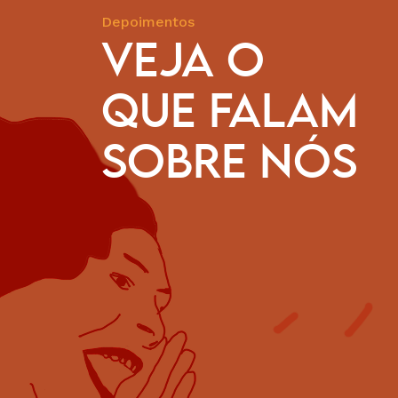
Depoimentos
VEJA O
QUE FALAM
 é a marca do ecumenismo na defesa de direitos. É servi
ntos populares nas lutas por justiça. Parabéns à Diretori
SOBRE NÓS
 da CESE pela persistência e compromisso, sempre reno
 cinquenta anos, de preservação da memória histórica na
ocracia em nosso país.
Eliana Rolemberg
Representante da CESE no Comitê Facilitador da
Plataforma MROSC e Ex-Diretora Executiva da
organização