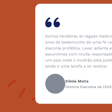
ço aos
Somos herdeiras do legado histór
a e
anos dá testemunho de uma fé c
vado
diaconia profética. Levar adiante
 defesa
assumimos com muita responsabil
um país onde o mutirão pela justiç
ainda é uma tarefa a se realizar.
Sônia Mota
Diretora Executiva da CESE