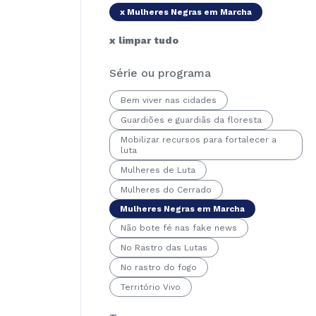
x Mulheres Negras em Marcha
x limpar tudo
Série ou programa
Bem viver nas cidades
Guardiões e guardiãs da floresta
Mobilizar recursos para fortalecer a
luta
Mulheres de Luta
Mulheres do Cerrado
Mulheres Negras em Marcha
Não bote fé nas fake news
No Rastro das Lutas
No rastro do fogo
Território Vivo