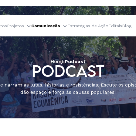
tos
Projetos
Comunicação
Estratégias de Ação
Editais
Blog
Home
Podcast
PODCAST
e narram as lutas, histórias e resistências. Escute os epis
dão espaço e força às causas populares.