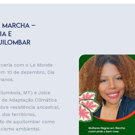
M MARCHA –
IA E
UILOMBAR
rceria com o Le Monde
 em 10 de dezembro, Dia
manos.
uilombola, MT) e Joice
e de Adaptação Climática
bre resistência ancestral,
dos territórios,
ato de aquilombar como
racismo ambiental.