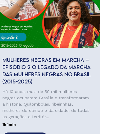
MULHERES NEGRAS EM MARCHA –
EPISÓDIO 2 O LEGADO DA MARCHA
DAS MULHERES NEGRAS NO BRASIL
(2015-2025)
Há 10 anos, mais de 50 mil mulheres
negras ocuparam Brasília e transformaram
a história. Quilombolas, ribeirinhas,
mulheres do campo e da cidade, de todas
as gerações e territór...
1h 1min