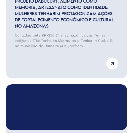
PROJETO DABUCURY: ALIMENTO COMO
MEMÓRIA, ARTESANATO COMO IDENTIDADE:
MULHERES TENHARIM PROTAGONIZAM AÇÕES
DE FORTALECIMENTO ECONÔMICO E CULTURAL
NO AMAZONAS
Cortadas pela BR-230 (Transamazônica), as Terras
Indígenas (TIs) Tenharim Marmelos e Tenharim Gleba B,
no município de Humaitá (AM), sofrem ...