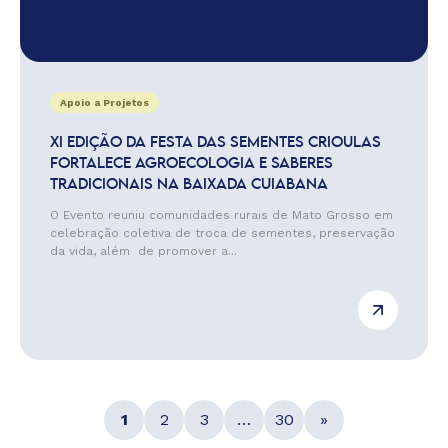
Apoio a Projetos
XI EDIÇÃO DA FESTA DAS SEMENTES CRIOULAS
FORTALECE AGROECOLOGIA E SABERES
TRADICIONAIS NA BAIXADA CUIABANA
O Evento reuniu comunidades rurais de Mato Grosso em
celebração coletiva de troca de sementes, preservação
da vida, além de promover a...
1
2
3
…
30
»