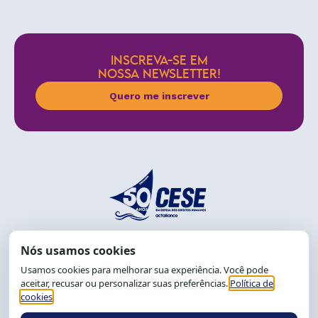
INSCREVA-SE EM
NOSSA NEWSLETTER!
Quero me inscrever
End.: R. da Graça, 150. Graça
CEP: 40.150-055
Salvador-BA, Brasil.
Tel.: (71) 2104-5457, Cel.: (71) 9 9239-2104 ou 2105
E-mail:
cese@cese.org.br
Expediente: 8h às 12h e 13 às 17h.