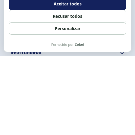
Siga nossas redes
Fale conosco
Institucional
Comunicação
Links Úteis
CESE © 2012 - 2026. Todos os direitos reservados.
Esta obra está licenciada com uma Licença
Creative Commons Atribuição-NãoComercial-
CompartilhaIgual 4.0 Internacional.