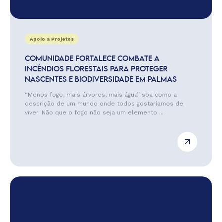
Apoio a Projetos
COMUNIDADE FORTALECE COMBATE A
INCÊNDIOS FLORESTAIS PARA PROTEGER
NASCENTES E BIODIVERSIDADE EM PALMAS
“Menos fogo, mais árvores, mais água” soa como a
descrição de um mundo onde todos gostaríamos de
viver. Não que o fogo não seja um elemento ...