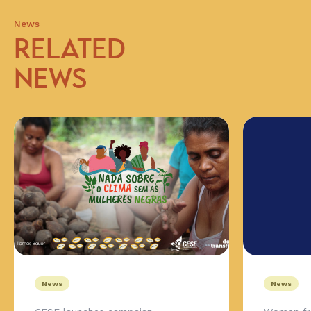
News
RELATED
NEWS
News
News