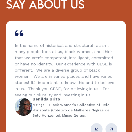
SAY ABOUT US
In the name of historical and structural racism,
many people look at us, black women, and think
that we aren’t competent, intelligent, committed
or have no identity. Our experience with CESE is
different. We are a diverse group of black
women. We are in varied places and have varied
stories! It’s important to know this and to believe
in us. Thank you CESE, for believing in us. For
seeing our plurality and investing in us.
Benilda Brito
N’zinga – Black Women’s Collective of Belo
Horizonte (Coletivo de Mulheres Negras de
Belo Horizonte), Minas Gerais.