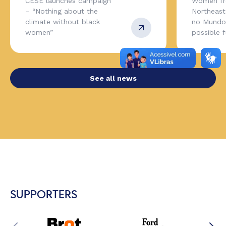
CESE launches campaign
Women fr
– “Nothing about the
Northeas
climate without black
no Mundo,
women”
possible 
See all news
SUPPORTERS