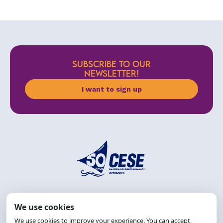
SUBSCRIBE TO OUR
NEWSLETTER!
I want to sign up
Address: R. da Graça, 150, Graça
Zip Code: 40.150-055
Salvador-BA, Brazil.