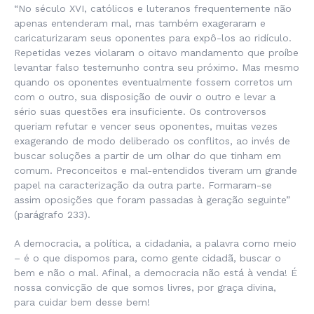
“No século XVI, católicos e luteranos frequentemente não
apenas entenderam mal, mas também exageraram e
caricaturizaram seus oponentes para expô-los ao ridículo.
Repetidas vezes violaram o oitavo mandamento que proíbe
levantar falso testemunho contra seu próximo. Mas mesmo
quando os oponentes eventualmente fossem corretos um
com o outro, sua disposição de ouvir o outro e levar a
sério suas questões era insuficiente. Os controversos
queriam refutar e vencer seus oponentes, muitas vezes
exagerando de modo deliberado os conflitos, ao invés de
buscar soluções a partir de um olhar do que tinham em
comum. Preconceitos e mal-entendidos tiveram um grande
papel na caracterização da outra parte. Formaram-se
assim oposições que foram passadas à geração seguinte”
(parágrafo 233).
A democracia, a política, a cidadania, a palavra como meio
– é o que dispomos para, como gente cidadã, buscar o
bem e não o mal. Afinal, a democracia não está à venda! É
nossa convicção de que somos livres, por graça divina,
para cuidar bem desse bem!