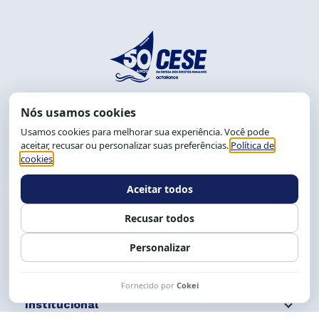
End.: R. da Graça, 150. Graça
CEP: 40.150-055
Salvador-BA, Brasil.
Tel.: (71) 2104-5457, Cel.: (71) 9 9239-2104 ou 2105
E-mail:
cese@cese.org.br
Expediente: 8h às 12h e 13 às 17h.
Siga nossas redes
Fale conosco
Institucional