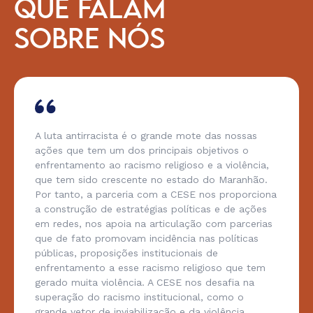
QUE FALAM
SOBRE NÓS
A luta antirracista é o grande mote das nossas
ações que tem um dos principais objetivos o
enfrentamento ao racismo religioso e a violência,
que tem sido crescente no estado do Maranhão.
Por tanto, a parceria com a CESE nos proporciona
a construção de estratégias políticas e de ações
em redes, nos apoia na articulação com parcerias
que de fato promovam incidência nas políticas
públicas, proposições institucionais de
enfrentamento a esse racismo religioso que tem
gerado muita violência. A CESE nos desafia na
superação do racismo institucional, como o
grande vetor de inviabilização e da violência