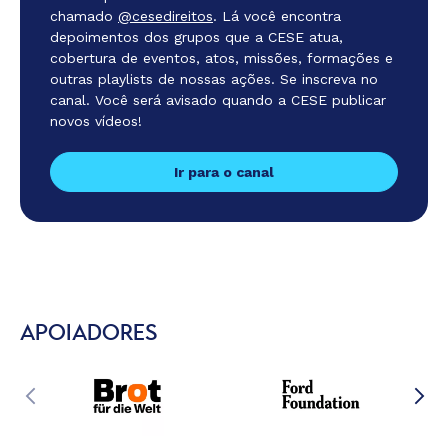
chamado
@cesedireitos
. Lá você encontra
depoimentos dos grupos que a CESE atua,
cobertura de eventos, atos, missões, formações e
outras playlists de nossas ações. Se inscreva no
canal. Você será avisado quando a CESE publicar
novos vídeos!
Ir para o canal
APOIADORES