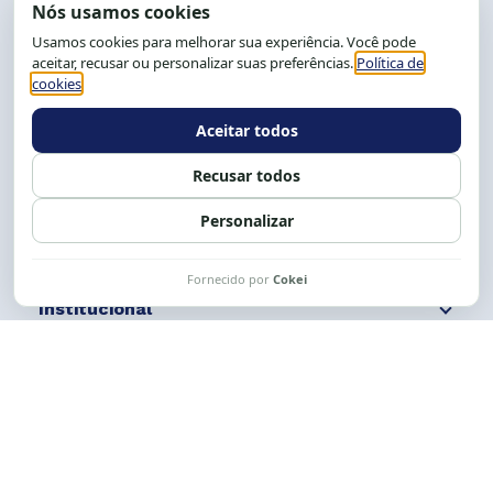
End.: R. da Graça, 150. Graça
CEP: 40.150-055
Salvador-BA, Brasil.
Tel.: (71) 2104-5457, Cel.: (71) 9 9239-2104 ou 2105
E-mail:
cese@cese.org.br
Expediente: 8h às 12h e 13 às 17h.
Siga nossas redes
Fale conosco
Institucional
Comunicação
Links Úteis