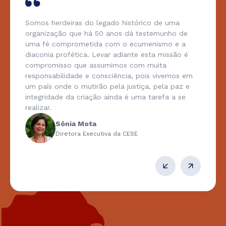
Somos herdeiras do legado histórico de uma
organização que há 50 anos dá testemunho de
uma fé comprometida com o ecumenismo e a
diaconia profética. Levar adiante esta missão é
compromisso que assumimos com muita
responsabilidade e consciência, pois vivemos em
um país onde o mutirão pela justiça, pela paz e
integridade da criação ainda é uma tarefa a se
realizar.
Sônia Mota
Diretora Executiva da CESE