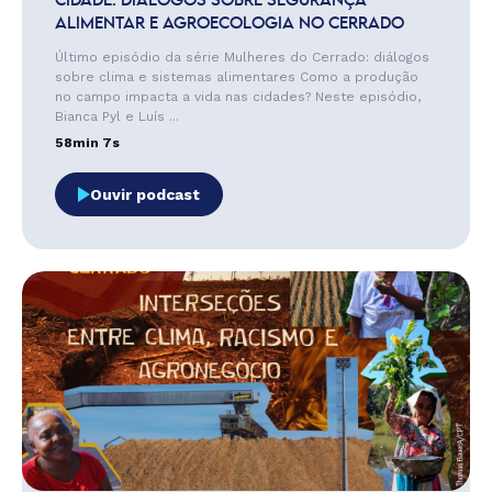
CIDADE: DIÁLOGOS SOBRE SEGURANÇA
ALIMENTAR E AGROECOLOGIA NO CERRADO
Último episódio da série Mulheres do Cerrado: diálogos
sobre clima e sistemas alimentares Como a produção
no campo impacta a vida nas cidades? Neste episódio,
Bianca Pyl e Luís ...
58min 7s
Ouvir podcast