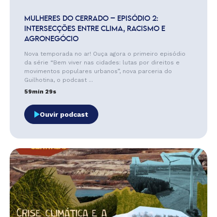
MULHERES DO CERRADO – EPISÓDIO 2:
INTERSECÇÕES ENTRE CLIMA, RACISMO E
AGRONEGÓCIO
Nova temporada no ar! Ouça agora o primeiro episódio
da série “Bem viver nas cidades: lutas por direitos e
movimentos populares urbanos”, nova parceria do
Guilhotina, o podcast ...
59min 29s
Ouvir podcast