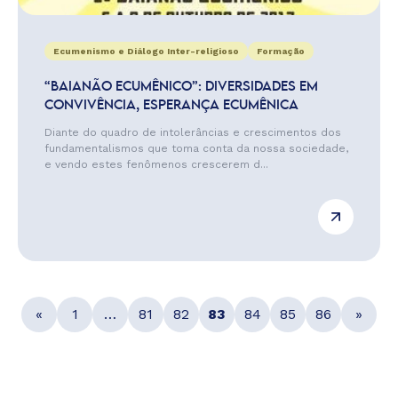
Ecumenismo e Diálogo Inter-religioso
Formação
“BAIANÃO ECUMÊNICO”: DIVERSIDADES EM
CONVIVÊNCIA, ESPERANÇA ECUMÊNICA
Diante do quadro de intolerâncias e crescimentos dos
fundamentalismos que toma conta da nossa sociedade,
e vendo estes fenômenos crescerem d...
«
1
…
81
82
83
84
85
86
»