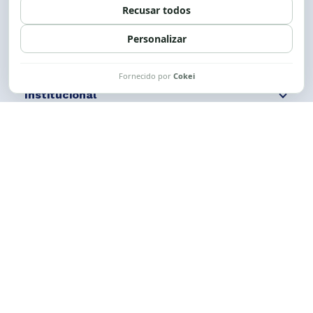
Siga nossas redes
Fale conosco
Institucional
Comunicação
Links Úteis
CESE © 2012 - 2026. Todos os direitos reservados.
Esta obra está licenciada com uma Licença
Creative Commons Atribuição-NãoComercial-
CompartilhaIgual 4.0 Internacional.
Desenvolvido por
M2HP