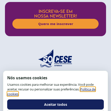
INSCREVA-SE EM
NOSSA NEWSLETTER!
Quero me inscrever
End.: R. da Graça, 150. Graça
CEP: 40.150-055
Salvador-BA, Brasil.
Tel.: (71) 2104-5457, Cel.: (71) 9 9239-2104 ou 2105
E-mail:
cese@cese.org.br
Expediente: 8h às 12h e 13 às 17h.