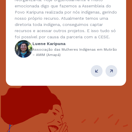
emocionada digo que fazemos a Assembleia do
Povo Karipuna realizada por nós indígenas, gerindo
nosso próprio recurso. Atualmente temos uma
diretoria toda indígena, conseguimos captar
recursos e acessar outros projetos. E isso tudo só
foi possível por causa da parceria com a CESE.
Luene Karipuna
Associação das Mulheres Indígenas em Mutirão
– AMIM (Amapá)