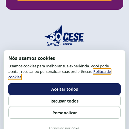
End.: R. da Graça, 150. Graça
CEP: 40.150-055
Salvador-BA, Brasil.
Tel.: (71) 2104-5457, Cel.: (71) 9 9239-2104 ou 2105
E-mail:
cese@cese.org.br
Expediente: 8h às 12h e 13 às 17h.
Siga nossas redes
Fale conosco