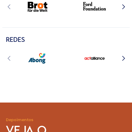
REDES
Depoimentos
VEJA O