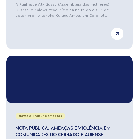
A Kunhaguê Aty Guasu (Assembleia das mulheres)
Guarani e Kaiowá teve início na noite do dia 18 de
setembro no tekoha Kurusu Ambá, em Coronel...
Notas e Pronunciamentos
NOTA PÚBLICA: AMEAÇAS E VIOLÊNCIA EM
COMUNIDADES DO CERRADO PIAUIENSE