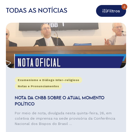
4
TODAS AS NOTÍCIAS
Filtros
Ecumenismo e Diálogo Inter-religioso
Notas e Pronunciamentos
NOTA DA CNBB SOBRE O ATUAL MOMENTO
POLÍTICO
Por meio de nota, divulgada nesta quinta-feira, 26, em
coletiva de imprensa na sede provisória da Conferência
Nacional dos Bispos do Brasil ...