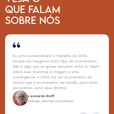
QUE FALAM
SOBRE NÓS
Eu acho extraordinário o trabalho da CESE,
porque ela inaugurou outro tipo de ecumenismo.
Não é algo que as igrejas discutem entre si, falam
sobre suas doutrinas e chegam a uma
convergência. A CESE faz um ecumenismo de
serviço que é ecumenismo de missão, para servir
aos pobres, servir seus direitos.
Leonardo Boff
Teólogo, escritor e professor