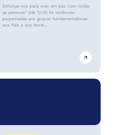
Esforçai-vos para viver em paz com todas
as pessoas” (Hb 12:14) As violências
perpetradas por grupos fundamentalistas
aos fiéis e aos terrei...