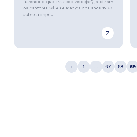
fazendo o que era seco verdejar”, já diziam
os cantores Sá e Guarabyra nos anos 1970,
sobre a impo...
«
1
…
67
68
69