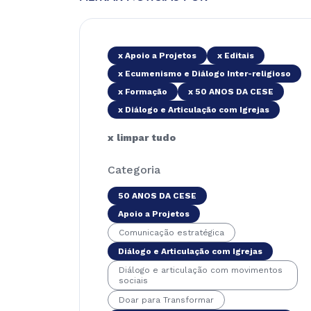
x Apoio a Projetos
x Editais
x Ecumenismo e Diálogo Inter-religioso
x Formação
x 50 ANOS DA CESE
x Diálogo e Articulação com Igrejas
x limpar tudo
Categoria
50 ANOS DA CESE
Apoio a Projetos
Comunicação estratégica
Diálogo e Articulação com Igrejas
Diálogo e articulação com movimentos
sociais
Doar para Transformar