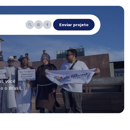
Enviar projeto
i, você
 o Brasil.