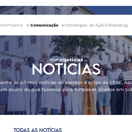
tos
Projetos
Comunicação
Estratégias de Ação
Editais
Blog
Home
Notícias
NOTÍCIAS
nhe as últimas notícias de eventos e ações da CESE. Aqu
um pouco do que fazemos para fortalecer direitos em todo
TODAS AS NOTÍCIAS